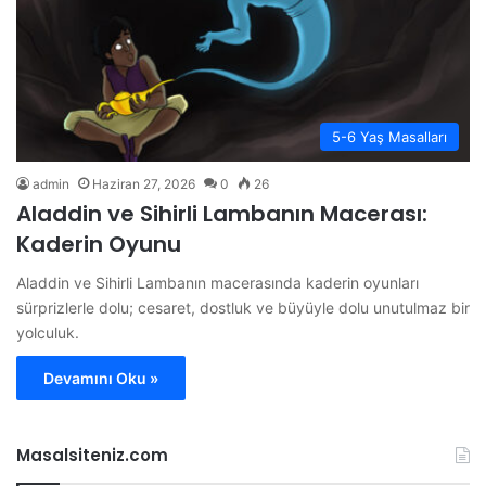
5-6 Yaş Masalları
admin
Haziran 27, 2026
0
26
Aladdin ve Sihirli Lambanın Macerası:
Kaderin Oyunu
Aladdin ve Sihirli Lambanın macerasında kaderin oyunları
sürprizlerle dolu; cesaret, dostluk ve büyüyle dolu unutulmaz bir
yolculuk.
Devamını Oku »
Masalsiteniz.com