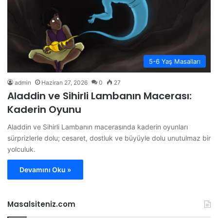
5-6 Yaş Masalları
admin
Haziran 27, 2026
0
27
Aladdin ve Sihirli Lambanın Macerası:
Kaderin Oyunu
Aladdin ve Sihirli Lambanın macerasında kaderin oyunları
sürprizlerle dolu; cesaret, dostluk ve büyüyle dolu unutulmaz bir
yolculuk.
Devamını Oku »
Masalsiteniz.com