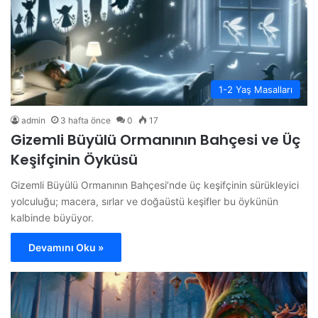
1-2 Yaş Masalları
admin
3 hafta önce
0
17
Gizemli Büyülü Ormanının Bahçesi ve Üç
Keşifçinin Öyküsü
Gizemli Büyülü Ormanının Bahçesi’nde üç keşifçinin sürükleyici
yolculuğu; macera, sırlar ve doğaüstü keşifler bu öykünün
kalbinde büyüyor.
Devamını Oku »