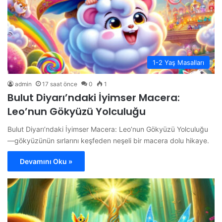
1-2 Yaş Masalları
admin
17 saat önce
0
1
Bulut Diyarı’ndaki İyimser Macera:
Leo’nun Gökyüzü Yolculuğu
Bulut Diyarı’ndaki İyimser Macera: Leo’nun Gökyüzü Yolculuğu
—gökyüzünün sırlarını keşfeden neşeli bir macera dolu hikaye.
Devamını Oku »