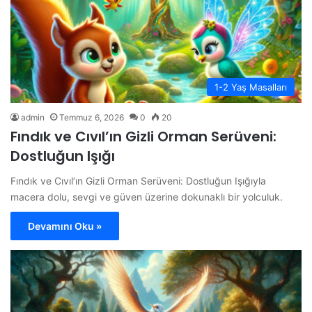
1-2 Yaş Masalları
admin
Temmuz 6, 2026
0
20
Fındık ve Cıvıl’ın Gizli Orman Serüveni:
Dostluğun Işığı
Fındık ve Cıvıl’ın Gizli Orman Serüveni: Dostluğun Işığıyla
macera dolu, sevgi ve güven üzerine dokunaklı bir yolculuk.
Devamını Oku »