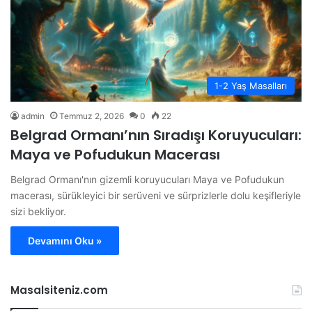
1-2 Yaş Masalları
admin
Temmuz 2, 2026
0
22
Belgrad Ormanı’nın Sıradışı Koruyucuları:
Maya ve Pofudukun Macerası
Belgrad Ormanı'nın gizemli koruyucuları Maya ve Pofudukun
macerası, sürükleyici bir serüveni ve sürprizlerle dolu keşifleriyle
sizi bekliyor.
Devamını Oku »
Masalsiteniz.com