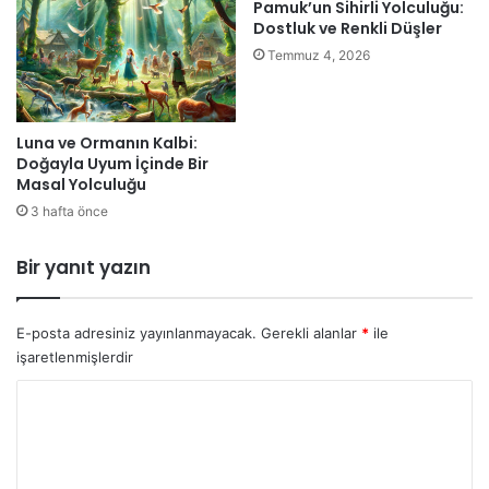
Pamuk’un Sihirli Yolculuğu:
Dostluk ve Renkli Düşler
Temmuz 4, 2026
Luna ve Ormanın Kalbi:
Doğayla Uyum İçinde Bir
Masal Yolculuğu
3 hafta önce
Bir yanıt yazın
E-posta adresiniz yayınlanmayacak.
Gerekli alanlar
*
ile
işaretlenmişlerdir
Y
o
r