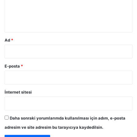
u
m
*
Ad
*
E-posta
*
İnternet sitesi
Daha sonraki yorumlarımda kullanılması için adım, e-posta
adresim ve site adresim bu tarayıcıya kaydedilsin.