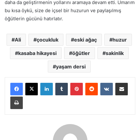
daha da geliştirmenin yollarını aramaya devam etti. Umarım
bu kısa öykü, size de içsel bir huzurun ve paylaşılmış
öğütlerin gücünü hatırlatır.
Ali
çocukluk
eski ağaç
huzur
kasaba hikayesi
öğütler
sakinlik
yaşam dersi
LinkedIn
Tumblr
Pinterest
Reddit
VKontakte
E-Posta ile paylaş
Yazdır