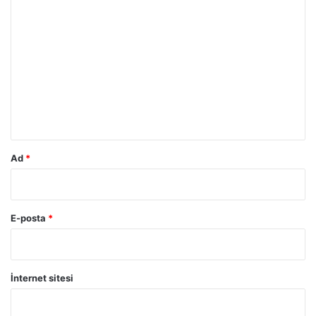
Y
o
r
u
m
*
Ad
*
E-posta
*
İnternet sitesi