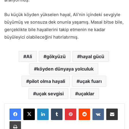
Bu küçük köyden yükselen hayal, Ali’nin içindeki sevgiyle
büyümüş ve sonsuza dek onunla yaşamış. Masal bitse bile,
gerçeklikte bile hayallerini takip etmenin ne kadar
büyüleyici olabileceğini hatırlatırmış.
Ali
gökyüzü
hayal gücü
köyden dünyaya yolculuk
pilot olma hayali
uçak fuarı
uçak sevgisi
uçaklar
LinkedIn
Tumblr
Pinterest
Reddit
VKontakte
E-Posta ile paylaş
Yazdır