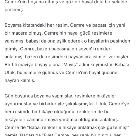
Cemre’nin hoşuna gitmiş ve gözleri hayal dolu bir şekilde
parlamış.
Boyama kitabındaki her resim, Cemre ve babası için yeni
bir macera olmuş. Cemre’nin hayal gücü resimlere
yansımış, babası da ona eşlik ederek o hayallerin peşinden
gitmiş. Cemre, bazen babasına en sevdiği renkleri
anlatmış, bazen de resimdeki hayvanlara isimler vermişler.
Bir fili maviye boyayıp ona “Maviş” adını koymuşlar. Babası
Ufuk, bu isimlere gülmüş ve Cemre’nin hayal gücüne
hayran kalmış.
Gün boyunca boyama yapmışlar, resimlere hikâyeler
uydurmuşlar ve birbirleriyle şakalaşmışlar. Ufuk, Cemre’ye
her resimde bir hikâye olduğunu, renklerin de bu
hikâyeleri canlandırmaya yardımcı olduğunu anlatmış.
Cemre de “Baba, renklerle hikâye anlatmak çok güzelmiş!”
demiş. Babası da “Evet Cemre, her renk bir duygu, her