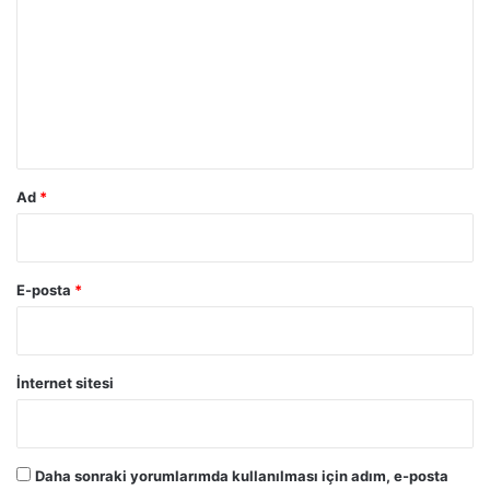
r
u
m
*
Ad
*
E-posta
*
İnternet sitesi
Daha sonraki yorumlarımda kullanılması için adım, e-posta