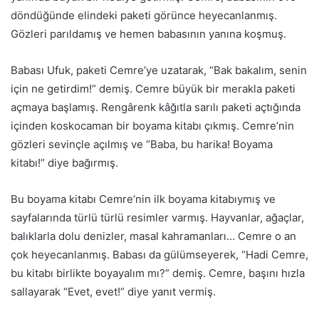
döndüğünde elindeki paketi görünce heyecanlanmış.
Gözleri parıldamış ve hemen babasının yanına koşmuş.
Babası Ufuk, paketi Cemre’ye uzatarak, “Bak bakalım, senin
için ne getirdim!” demiş. Cemre büyük bir merakla paketi
açmaya başlamış. Rengârenk kâğıtla sarılı paketi açtığında
içinden koskocaman bir boyama kitabı çıkmış. Cemre’nin
gözleri sevinçle açılmış ve “Baba, bu harika! Boyama
kitabı!” diye bağırmış.
Bu boyama kitabı Cemre’nin ilk boyama kitabıymış ve
sayfalarında türlü türlü resimler varmış. Hayvanlar, ağaçlar,
balıklarla dolu denizler, masal kahramanları… Cemre o an
çok heyecanlanmış. Babası da gülümseyerek, “Hadi Cemre,
bu kitabı birlikte boyayalım mı?” demiş. Cemre, başını hızla
sallayarak “Evet, evet!” diye yanıt vermiş.