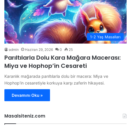
1-2 Yaş Masalları
admin
Haziran 29, 2026
0
25
Parıltılarla Dolu Kara Mağara Macerası:
Miya ve Hophop’in Cesareti
Karanlık mağarada parıltılarla dolu bir macera: Miya ve
Hophop'in cesaretiyle korkuya karşı zaferin hikayesi.
Devamını Oku »
Masalsiteniz.com