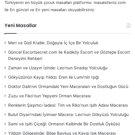
Türkiyenin en büyük çocuk masalları platformu: masalsiteniz.com
ile En güncel ve En yeni masalları okuyabilirsiniz.
Yeni Masallar
Meri ve Gizli Krallık: Doğayla İç İçe Bir Yolculuk
Güncel Escortsecret.com ile Kadıköy Escort ve Göztepe Escort
Deneyimi Rehberi
Zaman ve Uzayın İzinde: Leo’nun Sıradışı Yolculuğu
Gökyüzünün Kayıp Yıldızı: Eren ile Lumi’nin Işığı
Doktor Dallı’nın Ormandaki Yeni Maceraları ve Dostluğun Gücü
Zuzu ve Fiko’nun Yepyeni Orman Macerası
Renklerin Şaşırtıcı İadesi: Tim ve Riko’nun Işıltı Adası Macerası
Bulut Diyarı’ndaki İyimser Macera: Leo’nun Gökyüzü Yolculuğu
Sami ve Işıltı Çiçeği: Ormanın Kalbinde Bir Dostluk Öyküsü
Yıldızın Gölgesinde: Bilge Baykuş ve Kayıp Işık Macerası