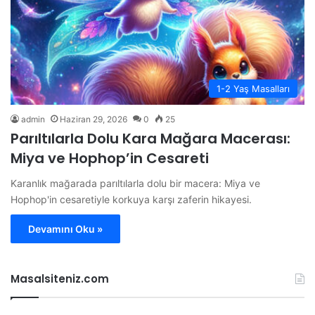
1-2 Yaş Masalları
admin
Haziran 29, 2026
0
25
Parıltılarla Dolu Kara Mağara Macerası:
Miya ve Hophop’in Cesareti
Karanlık mağarada parıltılarla dolu bir macera: Miya ve
Hophop'in cesaretiyle korkuya karşı zaferin hikayesi.
Devamını Oku »
Masalsiteniz.com