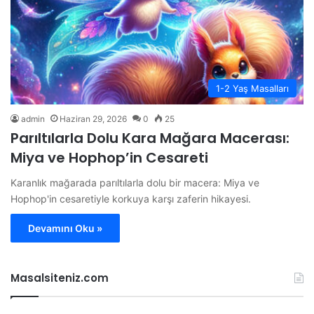
1-2 Yaş Masalları
admin
Haziran 29, 2026
0
25
Parıltılarla Dolu Kara Mağara Macerası:
Miya ve Hophop’in Cesareti
Karanlık mağarada parıltılarla dolu bir macera: Miya ve
Hophop'in cesaretiyle korkuya karşı zaferin hikayesi.
Devamını Oku »
Masalsiteniz.com