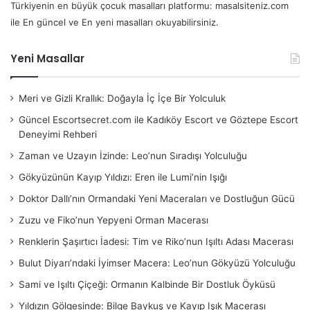
Türkiyenin en büyük çocuk masalları platformu: masalsiteniz.com
ile En güncel ve En yeni masalları okuyabilirsiniz.
Yeni Masallar
Meri ve Gizli Krallık: Doğayla İç İçe Bir Yolculuk
Güncel Escortsecret.com ile Kadıköy Escort ve Göztepe Escort
Deneyimi Rehberi
Zaman ve Uzayın İzinde: Leo’nun Sıradışı Yolculuğu
Gökyüzünün Kayıp Yıldızı: Eren ile Lumi’nin Işığı
Doktor Dallı’nın Ormandaki Yeni Maceraları ve Dostluğun Gücü
Zuzu ve Fiko’nun Yepyeni Orman Macerası
Renklerin Şaşırtıcı İadesi: Tim ve Riko’nun Işıltı Adası Macerası
Bulut Diyarı’ndaki İyimser Macera: Leo’nun Gökyüzü Yolculuğu
Sami ve Işıltı Çiçeği: Ormanın Kalbinde Bir Dostluk Öyküsü
Yıldızın Gölgesinde: Bilge Baykuş ve Kayıp Işık Macerası