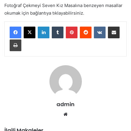
Fotoğraf Çekmeyi Seven Kız Masalına benzeyen masallar
okumak için bağlantıya tıklayabilirsiniz.
LinkedIn
Tumblr
Pinterest
Reddit
VKontakte
E-Posta ile paylaş
Yazdır
admin
Web
sitesi
İlgili Makaleler