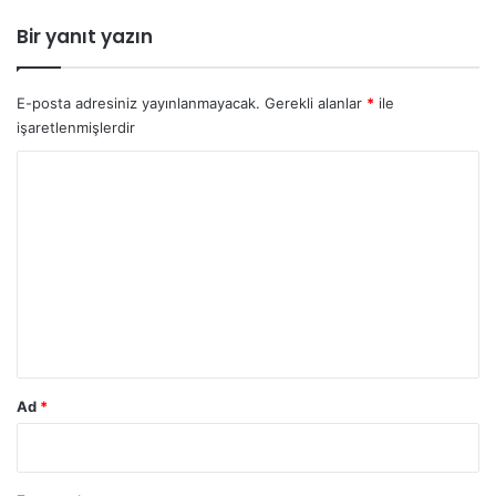
Bir yanıt yazın
E-posta adresiniz yayınlanmayacak.
Gerekli alanlar
*
ile
işaretlenmişlerdir
Y
o
r
u
m
*
Ad
*