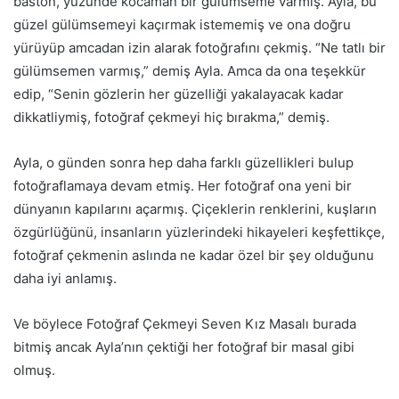
baston, yüzünde kocaman bir gülümseme varmış. Ayla, bu
güzel gülümsemeyi kaçırmak istememiş ve ona doğru
yürüyüp amcadan izin alarak fotoğrafını çekmiş. “Ne tatlı bir
gülümsemen varmış,” demiş Ayla. Amca da ona teşekkür
edip, “Senin gözlerin her güzelliği yakalayacak kadar
dikkatliymiş, fotoğraf çekmeyi hiç bırakma,” demiş.
Ayla, o günden sonra hep daha farklı güzellikleri bulup
fotoğraflamaya devam etmiş. Her fotoğraf ona yeni bir
dünyanın kapılarını açarmış. Çiçeklerin renklerini, kuşların
özgürlüğünü, insanların yüzlerindeki hikayeleri keşfettikçe,
fotoğraf çekmenin aslında ne kadar özel bir şey olduğunu
daha iyi anlamış.
Ve böylece Fotoğraf Çekmeyi Seven Kız Masalı burada
bitmiş ancak Ayla’nın çektiği her fotoğraf bir masal gibi
olmuş.