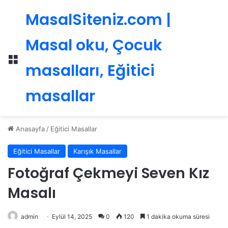
MasalSiteniz.com |
Masal oku, Çocuk
Menü
masalları, Eğitici
masallar
Anasayfa
/
Eğitici Masallar
Eğitici Masallar
Karışık Masallar
Fotoğraf Çekmeyi Seven Kız
Masalı
admin
Eylül 14, 2025
0
120
1 dakika okuma süresi