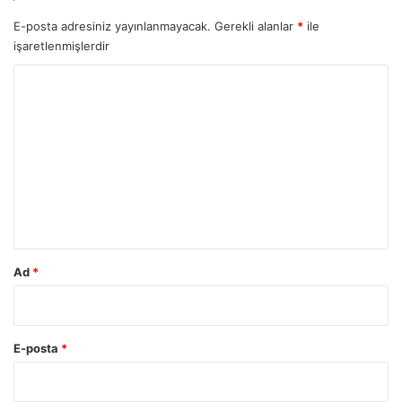
E-posta adresiniz yayınlanmayacak.
Gerekli alanlar
*
ile
işaretlenmişlerdir
Y
o
r
u
m
*
Ad
*
E-posta
*