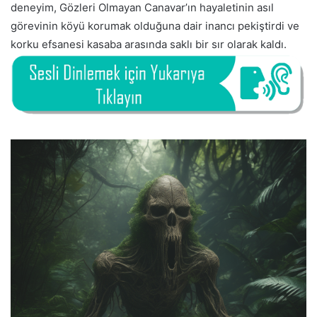
deneyim, Gözleri Olmayan Canavar’ın hayaletinin asıl
görevinin köyü korumak olduğuna dair inancı pekiştirdi ve
korku efsanesi kasaba arasında saklı bir sır olarak kaldı.