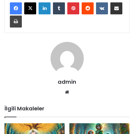
LinkedIn
Tumblr
Pinterest
Reddit
VKontakte
E-Posta ile paylaş
Yazdır
admin
Web
sitesi
İlgili Makaleler