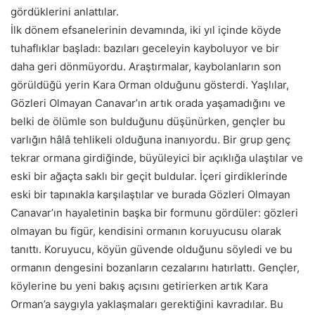
gördüklerini anlattılar.
İlk dönem efsanelerinin devamında, iki yıl içinde köyde
tuhaflıklar başladı: bazıları geceleyin kayboluyor ve bir
daha geri dönmüyordu. Araştırmalar, kaybolanların son
görüldüğü yerin Kara Orman olduğunu gösterdi. Yaşlılar,
Gözleri Olmayan Canavar’ın artık orada yaşamadığını ve
belki de ölümle son bulduğunu düşünürken, gençler bu
varlığın hâlâ tehlikeli olduğuna inanıyordu. Bir grup genç
tekrar ormana girdiğinde, büyüleyici bir açıklığa ulaştılar ve
eski bir ağaçta saklı bir geçit buldular. İçeri girdiklerinde
eski bir tapınakla karşılaştılar ve burada Gözleri Olmayan
Canavar’ın hayaletinin başka bir formunu gördüler: gözleri
olmayan bu figür, kendisini ormanın koruyucusu olarak
tanıttı. Koruyucu, köyün güvende olduğunu söyledi ve bu
ormanın dengesini bozanların cezalarını hatırlattı. Gençler,
köylerine bu yeni bakış açısını geti­rierken artık Kara
Orman’a saygıyla yaklaşmaları gerektiğini kavradılar. Bu