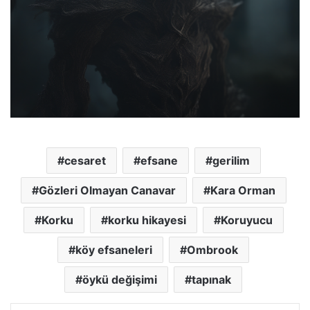
cesaret
efsane
gerilim
Gözleri Olmayan Canavar
Kara Orman
Korku
korku hikayesi
Koruyucu
köy efsaneleri
Ombrook
öykü değişimi
tapınak