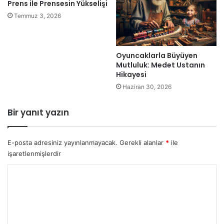
Prens ile Prensesin Yükselişi
Temmuz 3, 2026
Oyuncaklarla Büyüyen
Mutluluk: Medet Ustanın
Hikayesi
Haziran 30, 2026
Bir yanıt yazın
E-posta adresiniz yayınlanmayacak.
Gerekli alanlar
*
ile
işaretlenmişlerdir
Y
o
r
u