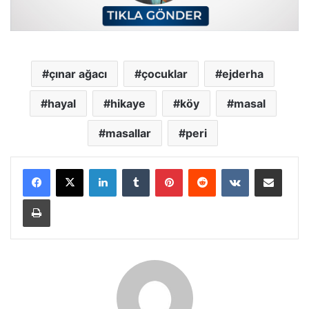
çınar ağacı
çocuklar
ejderha
hayal
hikaye
köy
masal
masallar
peri
LinkedIn
Tumblr
Pinterest
Reddit
VKontakte
E-Posta ile paylaş
Yazdır