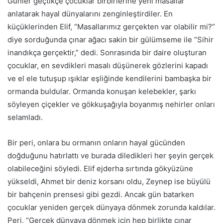
Günler geçtikçe çocuklar birbirlerine yeni masallar
anlatarak hayal dünyalarını zenginleştirdiler. En
küçüklerinden Elif, “Masallarımız gerçekten var olabilir mi?”
diye sorduğunda çınar ağacı sakin bir gülümseme ile “Sihir
inandıkça gerçektir,” dedi. Sonrasında bir daire oluşturan
çocuklar, en sevdikleri masalı düşünerek gözlerini kapadı
ve el ele tutuşup ışıklar eşliğinde kendilerini bambaşka bir
ormanda buldular. Ormanda konuşan kelebekler, şarkı
söyleyen çiçekler ve gökkuşağıyla boyanmış nehirler onları
selamladı.
Bir peri, onlara bu ormanın onların hayal gücünden
doğduğunu hatırlattı ve burada diledikleri her şeyin gerçek
olabileceğini söyledi. Elif ejderha sırtında gökyüzüne
yükseldi, Ahmet bir deniz korsanı oldu, Zeynep ise büyülü
bir bahçenin prensesi gibi gezdi. Ancak gün batarken
çocuklar yeniden gerçek dünyaya dönmek zorunda kaldılar.
Peri, “Gerçek dünyaya dönmek için hep birlikte çınar