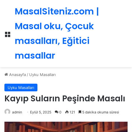
MasalSiteniz.com |
Masal oku, Çocuk
Menü
masalları, Eğitici
masallar
Anasayfa
/
Uyku Masalları
Uyku Masalları
Kayıp Suların Peşinde Masalı
admin
Eylül 5, 2025
0
121
5 dakika okuma süresi