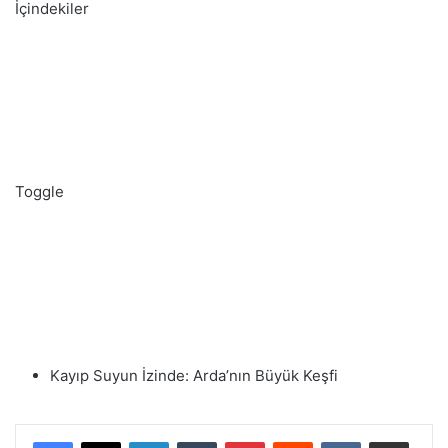
İçindekiler
Toggle
Kayıp Suyun İzinde: Arda’nın Büyük Keşfi
LinkedIn
Tumblr
Pinterest
Reddit
VKontakte
E-Posta ile paylaş