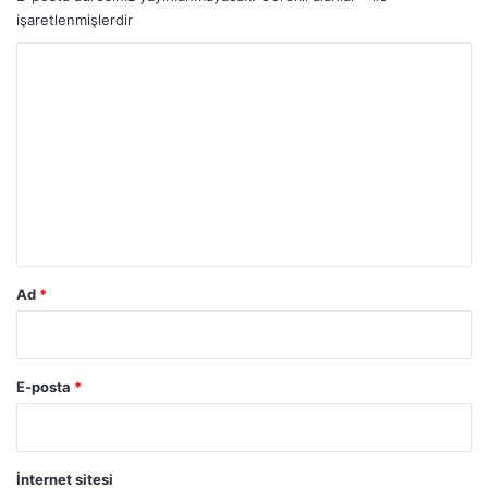
işaretlenmişlerdir
Y
o
r
u
m
*
Ad
*
E-posta
*
İnternet sitesi