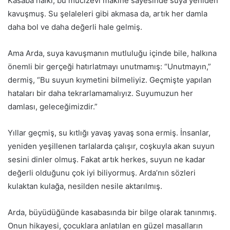
Kasaba halkı, bu mucizevi makine sayesinde suya yeniden
kavuşmuş. Su şelaleleri gibi akmasa da, artık her damla
daha bol ve daha değerli hale gelmiş.
Ama Arda, suya kavuşmanın mutluluğu içinde bile, halkına
önemli bir gerçeği hatırlatmayı unutmamış: “Unutmayın,”
dermiş, “Bu suyun kıymetini bilmeliyiz. Geçmişte yapılan
hataları bir daha tekrarlamamalıyız. Suyumuzun her
damlası, geleceğimizdir.”
Yıllar geçmiş, su kıtlığı yavaş yavaş sona ermiş. İnsanlar,
yeniden yeşillenen tarlalarda çalışır, coşkuyla akan suyun
sesini dinler olmuş. Fakat artık herkes, suyun ne kadar
değerli olduğunu çok iyi biliyormuş. Arda’nın sözleri
kulaktan kulağa, nesilden nesile aktarılmış.
Arda, büyüdüğünde kasabasında bir bilge olarak tanınmış.
Onun hikayesi, çocuklara anlatılan en güzel masalların