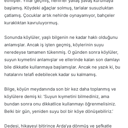
etmişler. Yıllar geçmiş, nehirler yavaş yavaş kurumaya
başlamış. Köydeki ağaçlar solmuş, tarlalar susuzluktan
çatlamış. Çocuklar artık nehirde oynayamıyor, bahçeler
kuraklıktan kavruluyormuş.
Sonunda köylüler, yaşlı bilgenin ne kadar haklı olduğunu
anlamışlar. Ancak iş işten geçmiş, köylerinin suyu
neredeyse tamamen tükenmiş. O günden sonra köylüler,
suyun kıymetini anlamışlar ve ellerinde kalan son damlayı
bile dikkatle kullanmaya başlamışlar. Ancak ne yazık ki, bu
hatalarını telafi edebilecek kadar su kalmamış.
Bilge, köyün meydanında son bir kez daha toplanmış ve
köylülere demiş ki: ‘Suyun kıymetini bilmediniz, ama
bundan sonra onu dikkatlice kullanmayı öğrenmelisiniz.
Belki bir gün, yeniden suyu bol bir köye dönüşebiliriz.’
Dedesi, hikayeyi bitirince Arda’ya dönmüş ve şefkatle