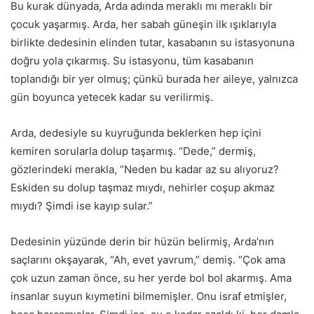
Bu kurak dünyada, Arda adında meraklı mı meraklı bir
çocuk yaşarmış. Arda, her sabah güneşin ilk ışıklarıyla
birlikte dedesinin elinden tutar, kasabanın su istasyonuna
doğru yola çıkarmış. Su istasyonu, tüm kasabanın
toplandığı bir yer olmuş; çünkü burada her aileye, yalnızca
gün boyunca yetecek kadar su verilirmiş.
Arda, dedesiyle su kuyruğunda beklerken hep içini
kemiren sorularla dolup taşarmış. “Dede,” dermiş,
gözlerindeki merakla, “Neden bu kadar az su alıyoruz?
Eskiden su dolup taşmaz mıydı, nehirler coşup akmaz
mıydı? Şimdi ise kayıp sular.”
Dedesinin yüzünde derin bir hüzün belirmiş, Arda’nın
saçlarını okşayarak, “Ah, evet yavrum,” demiş. “Çok ama
çok uzun zaman önce, su her yerde bol bol akarmış. Ama
insanlar suyun kıymetini bilmemişler. Onu israf etmişler,