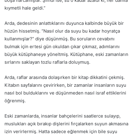
boşa harcamışlar. Şimdi ise, su o kadar azaldı ki, her damla
kıymetli hale geldi.”
Arda, dedesinin anlattıklarını duyunca kalbinde büyük bir
hüzün hissetmiş. “Nasıl olur da suyu bu kadar hoyratça
kullanmışlar?” diye düşünmüş. Bu soruların cevabını
bulmak için ertesi gün okuldan çıkar çıkmaz, adımlarını
büyük kütüphaneye yöneltmiş. Kütüphane, eski zamanların
sırlarını saklayan tozlu raflarla doluymuş.
Arda, raflar arasında dolaşırken bir kitap dikkatini çekmiş.
Kitabın sayfalarını çevirirken, bir zamanlar insanların suyu
nasıl bol bulduklarını ve düşünmeden nasıl israf ettiklerini
öğrenmiş.
Eski zamanlarda, insanlar bahçelerini saatlerce sulayıp,
muslukları açık bırakıp dişlerini fırçalarken suyun akmasına
izin verirlermiş. Hatta sadece eğlenmek için bile suyu