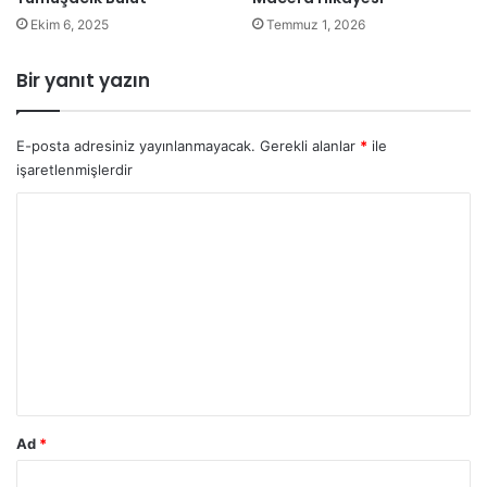
Ekim 6, 2025
Temmuz 1, 2026
Bir yanıt yazın
E-posta adresiniz yayınlanmayacak.
Gerekli alanlar
*
ile
işaretlenmişlerdir
Y
o
r
u
m
*
Ad
*