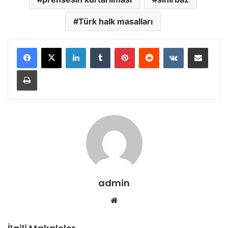
Türk halk masalları
LinkedIn
Tumblr
Pinterest
Reddit
VKontakte
E-Posta ile paylaş
Yazdır
admin
Web
sitesi