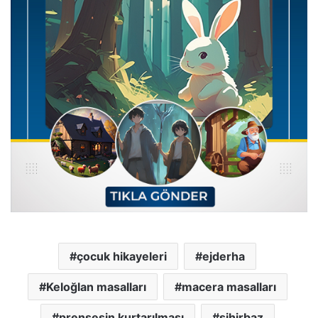
çocuk hikayeleri
ejderha
Keloğlan masalları
macera masalları
prensesin kurtarılması
sihirbaz