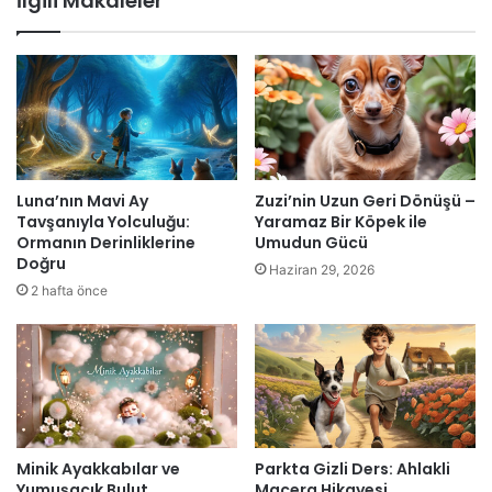
İlgili Makaleler
Luna’nın Mavi Ay
Zuzi’nin Uzun Geri Dönüşü –
Tavşanıyla Yolculuğu:
Yaramaz Bir Köpek ile
Ormanın Derinliklerine
Umudun Gücü
Doğru
Haziran 29, 2026
2 hafta önce
Minik Ayakkabılar ve
Parkta Gizli Ders: Ahlakli
Yumuşacık Bulut
Macera Hikayesi