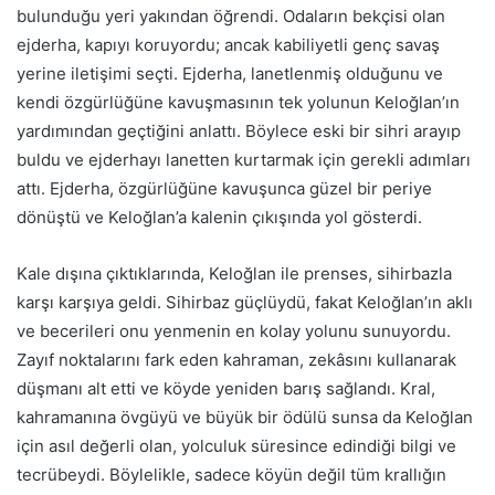
bulunduğu yeri yakından öğrendi. Odaların bekçisi olan
ejderha, kapıyı koruyordu; ancak kabiliyetli genç savaş
yerine iletişimi seçti. Ejderha, lanetlenmiş olduğunu ve
kendi özgürlüğüne kavuşmasının tek yolunun Keloğlan’ın
yardımından geçtiğini anlattı. Böylece eski bir sihri arayıp
buldu ve ejderhayı lanetten kurtarmak için gerekli adımları
attı. Ejderha, özgürlüğüne kavuşunca güzel bir periye
dönüştü ve Keloğlan’a kalenin çıkışında yol gösterdi.
Kale dışına çıktıklarında, Keloğlan ile prenses, sihirbazla
karşı karşıya geldi. Sihirbaz güçlüydü, fakat Keloğlan’ın aklı
ve becerileri onu yenmenin en kolay yolunu sunuyordu.
Zayıf noktalarını fark eden kahraman, zekâsını kullanarak
düşmanı alt etti ve köyde yeniden barış sağlandı. Kral,
kahramanına övgüyü ve büyük bir ödülü sunsa da Keloğlan
için asıl değerli olan, yolculuk süresince edindiği bilgi ve
tecrübeydi. Böylelikle, sadece köyün değil tüm krallığın