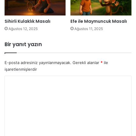
Sihirli Kulaklık Masalı
Efe ile Maymuncuk Masalı
Ağustos 12, 2025
Ağustos 11, 2025
Bir yanıt yazın
E-posta adresiniz yayınlanmayacak.
Gerekli alanlar
*
ile
işaretlenmişlerdir
Y
o
r
u
m
*