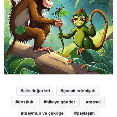
aile değerleri
çocuk edebiyatı
dostluk
hikaye gönder
masal
maymun ve çekirge
paylaşım