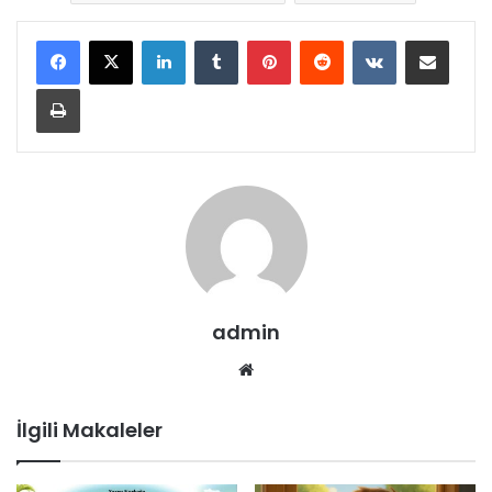
LinkedIn
Tumblr
Pinterest
Reddit
VKontakte
E-Posta ile paylaş
Yazdır
admin
Web
sitesi
İlgili Makaleler