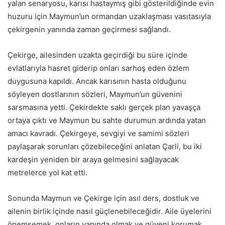
yalan senaryosu, karısı hastaymış gibi gösterildiğinde evin
huzuru için Maymun’un ormandan uzaklaşması vasıtasıyla
çekirgenin yanında zaman geçirmesi sağlandı.
Çekirge, ailesinden uzakta geçirdiği bu süre içinde
evlatlarıyla hasret giderip onları sarhoş eden özlem
duygusuna kapıldı. Ancak karısının hasta olduğunu
söyleyen dostlarının sözleri, Maymun’un güvenini
sarsmasına yetti. Çekirdekte saklı gerçek plan yavaşça
ortaya çıktı ve Maymun bu sahte durumun ardında yatan
amacı kavradı. Çekirgeye, sevgiyi ve samimi sözleri
paylaşarak sorunları çözebileceğini anlatan Çarli, bu iki
kardeşin yeniden bir araya gelmesini sağlayacak
metrelerce yol kat etti.
Sonunda Maymun ve Çekirge için asıl ders, dostluk ve
ailenin birlik içinde nasıl güçlenebileceğidir. Aile üyelerini
önemsemek, onların yanında olmak ve güveni korumak