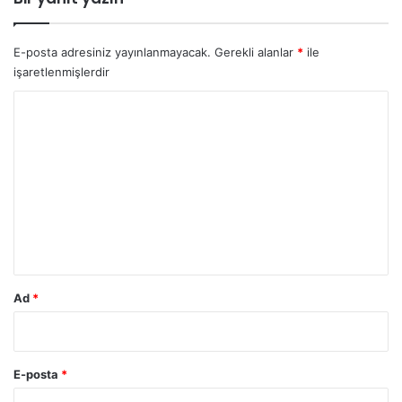
E-posta adresiniz yayınlanmayacak.
Gerekli alanlar
*
ile
işaretlenmişlerdir
Y
o
r
u
m
*
Ad
*
E-posta
*