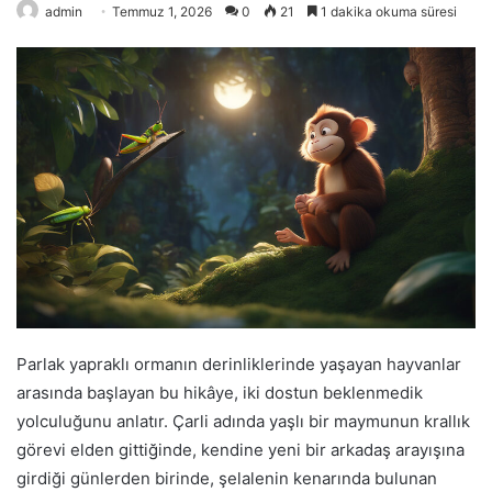
admin
Temmuz 1, 2026
0
21
1 dakika okuma süresi
Parlak yapraklı ormanın derinliklerinde yaşayan hayvanlar
arasında başlayan bu hikâye, iki dostun beklenmedik
yolculuğunu anlatır. Çarli adında yaşlı bir maymunun krallık
görevi elden gittiğinde, kendine yeni bir arkadaş arayışına
girdiği günlerden birinde, şelalenin kenarında bulunan