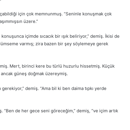
lü açabildiği için çok memnunmuş. “Seninle konuşmak çok
aşımmışsın üzere.”
onuşunca içimde sıcacık bir ışık beliriyor,” demiş. İkisi de
gülümseme varmış; zira bazen bir şey söylemeye gerek
emiş. Mert, birinci kere bu türlü huzurlu hissetmiş. Küçük
ş ancak güneş doğmak üzereymiş.
gerekiyor,” demiş. “Ama bil ki ben daima tıpkı yerde
 “Ben de her gece seni göreceğim,” demiş, “ve içim artık