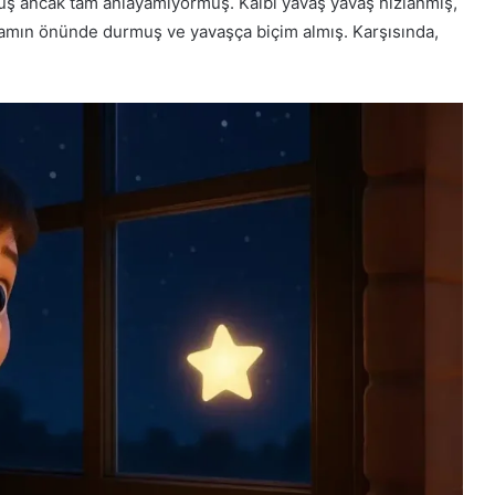
uş ancak tam anlayamıyormuş. Kalbi yavaş yavaş hızlanmış,
camın önünde durmuş ve yavaşça biçim almış. Karşısında,