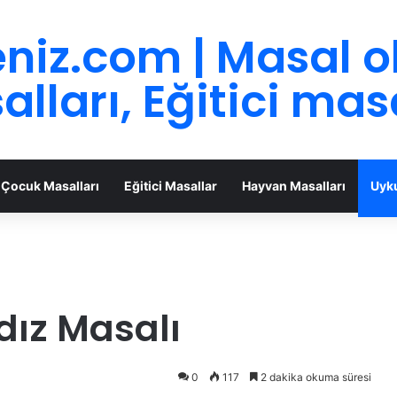
niz.com | Masal 
lları, Eğitici mas
Çocuk Masalları
Eğitici Masallar
Hayvan Masalları
Uyku
ldız Masalı
0
117
2 dakika okuma süresi