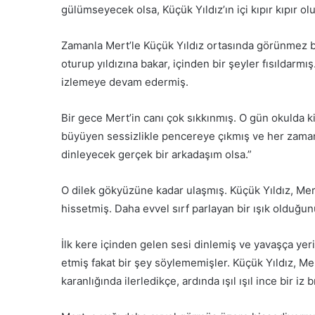
gülümseyecek olsa, Küçük Yıldız’ın içi kıpır kıpır o
Zamanla Mert’le Küçük Yıldız ortasında görünmez b
oturup yıldızına bakar, içinden bir şeyler fısıldar
izlemeye devam edermiş.
Bir gece Mert’in canı çok sıkkınmış. O gün okulda 
büyüyen sessizlikle pencereye çıkmış ve her zama
dinleyecek gerçek bir arkadaşım olsa.”
O dilek gökyüzüne kadar ulaşmış. Küçük Yıldız, Mert
hissetmiş. Daha evvel sırf parlayan bir ışık olduğun
İlk kere içinden gelen sesi dinlemiş ve yavaşça yeri
etmiş fakat bir şey söylememişler. Küçük Yıldız, M
karanlığında ilerledikçe, ardında ışıl ışıl ince bir iz 