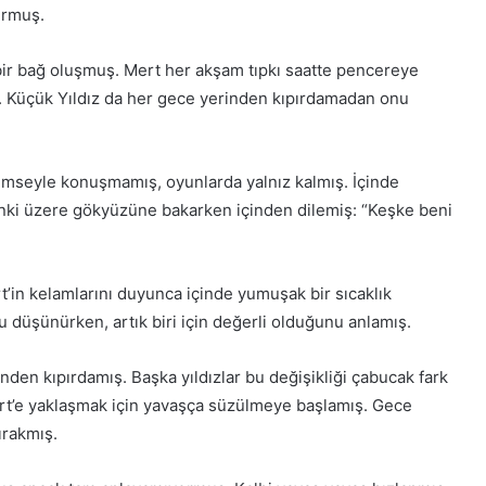
lurmuş.
ir bağ oluşmuş. Mert her akşam tıpkı saatte pencereye
mış. Küçük Yıldız da her gece yerinden kıpırdamadan onu
kimseyle konuşmamış, oyunlarda yalnız kalmış. İçinde
nki üzere gökyüzüne bakarken içinden dilemiş: “Keşke beni
’in kelamlarını duyunca içinde yumuşak bir sıcaklık
u düşünürken, artık biri için değerli olduğunu anlamış.
nden kıpırdamış. Başka yıldızlar bu değişikliği çabucak fark
ert’e yaklaşmak için yavaşça süzülmeye başlamış. Gece
bırakmış.