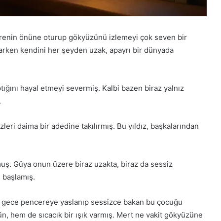
cerenin önüne oturup gökyüzünü izlemeyi çok seven bir
karken kendini her şeyden uzak, apayrı bir dünyada
ptığını hayal etmeyi severmiş. Kalbi bazen biraz yalnız
.
leri daima bir adedine takılırmış. Bu yıldız, başkalarından
muş. Güya onun üzere biraz uzakta, biraz da sessiz
 başlamış.
er gece pencereye yaslanıp sessizce bakan bu çocuğu
n, hem de sıcacık bir ışık varmış. Mert ne vakit gökyüzüne