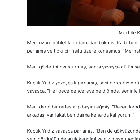
Mert ile 
Mert uzun mühlet kıpırdamadan bakmış. Kalbi hem 
parlamış ve tıpkı bir fısıltı üzere konuşmuş: “Merha
Mert gözlerini ovuşturmuş, sonra yavaşça gülümsem
Küçük Yıldız yavaşça kıpırdamış, sesi neredeyse rü
yavaşça. “Her gece pencereye geldiğinde, seninle 
Mert derin bir nefes alıp başını eğmiş. “Bazen ken
arkadaşı var fakat ben daima kenarda kalıyorum.”
Küçük Yıldız yavaşça parlamış. “Ben de gökyüzünde
seni gördüğümde artık kendimi yalnız hissetmedim