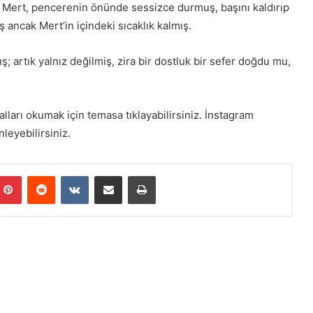
 Mert, pencerenin önünde sessizce durmuş, başını kaldırıp
ancak Mert’in içindeki sıcaklık kalmış.
 artık yalnız değilmiş, zira bir dostluk bir sefer doğdu mu,
ları okumak için temasa tıklayabilirsiniz. İnstagram
nleyebilirsiniz.
mblr
Pinterest
Reddit
VKontakte
E-Posta ile paylaş
Yazdır