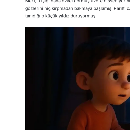
Mert, o ışığı daha evvel görmüş üzere hissediyorm
gözlerini hiç kırpmadan bakmaya başlamış. Parıltı 
tanıdığı o küçük yıldız duruyormuş.