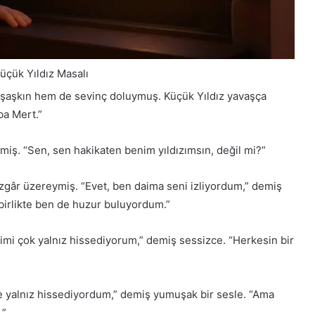
Küçük Yıldız Masalı
şaşkın hem de sevinç doluymuş. Küçük Yıldız yavaşça
ba Mert.”
iş. “Sen, sen hakikaten benim yıldızımsın, değil mi?”
zgâr üzereymiş. “Evet, ben daima seni izliyordum,” demiş
birlikte ben de huzur buluyordum.”
dimi çok yalnız hissediyorum,” demiş sessizce. “Herkesin bir
 yalnız hissediyordum,” demiş yumuşak bir sesle. “Ama
.”