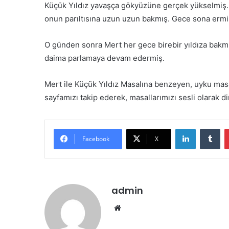
Küçük Yıldız yavaşça gökyüzüne gerçek yükselmiş.
onun parıltısına uzun uzun bakmış. Gece sona ermiş 
O günden sonra Mert her gece birebir yıldıza bakmış;
daima parlamaya devam edermiş.
Mert ile Küçük Yıldız Masalına benzeyen, uyku masal
sayfamızı takip ederek, masallarımızı sesli olarak di
LinkedIn
Tu
Facebook
X
admin
Web
sitesi