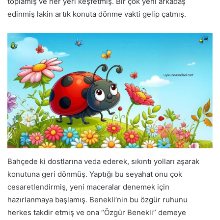
toplamış ve her yeri keşfetmiş. Bir çok yeni arkadaş
edinmiş lakin artık konuta dönme vakti gelip çatmış.
Bahçede ki dostlarına veda ederek, sıkıntı yolları aşarak
konutuna geri dönmüş. Yaptığı bu seyahat onu çok
cesaretlendirmiş, yeni maceralar denemek için
hazırlanmaya başlamış. Benekli’nin bu özgür ruhunu
herkes takdir etmiş ve ona “Özgür Benekli” demeye