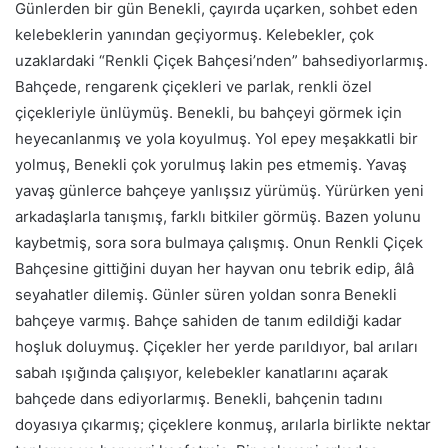
Günlerden bir gün Benekli, çayırda uçarken, sohbet eden
kelebeklerin yanından geçiyormuş. Kelebekler, çok
uzaklardaki “Renkli Çiçek Bahçesi’nden” bahsediyorlarmış.
Bahçede, rengarenk çiçekleri ve parlak, renkli özel
çiçekleriyle ünlüymüş. Benekli, bu bahçeyi görmek için
heyecanlanmış ve yola koyulmuş. Yol epey meşakkatli bir
yolmuş, Benekli çok yorulmuş lakin pes etmemiş. Yavaş
yavaş günlerce bahçeye yanlışsız yürümüş. Yürürken yeni
arkadaşlarla tanışmış, farklı bitkiler görmüş. Bazen yolunu
kaybetmiş, sora sora bulmaya çalışmış. Onun Renkli Çiçek
Bahçesine gittiğini duyan her hayvan onu tebrik edip, âlâ
seyahatler dilemiş. Günler süren yoldan sonra Benekli
bahçeye varmış. Bahçe sahiden de tanım edildiği kadar
hoşluk doluymuş. Çiçekler her yerde parıldıyor, bal arıları
sabah ışığında çalışıyor, kelebekler kanatlarını açarak
bahçede dans ediyorlarmış. Benekli, bahçenin tadını
doyasıya çıkarmış; çiçeklere konmuş, arılarla birlikte nektar