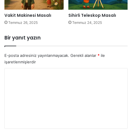
Vakit Makinesi Masalı
Sihirli Teleskop Masalı
Temmuz 26, 2025
Temmuz 24, 2025
Bir yanıt yazın
E-posta adresiniz yayınlanmayacak.
Gerekli alanlar
*
ile
işaretlenmişlerdir
Y
o
r
u
m
*