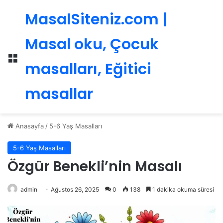
MasalSiteniz.com |
Masal oku, Çocuk
Menü
masalları, Eğitici
masallar
Anasayfa
/
5-6 Yaş Masalları
5-6 Yaş Masalları
Özgür Benekli’nin Masalı
admin
Ağustos 26, 2025
0
138
1 dakika okuma süresi