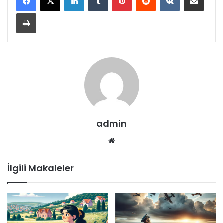
Yazdır
admin
Web
sitesi
İlgili Makaleler