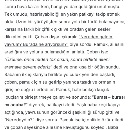
sonra hava kararırken, hangi yoldan geldiğini unutmuştu.
Tek umudu, hatırlayabildiği en yakın patikayı takip etmek
oldu. Uzun bir yürüyüşten sonra yolu bir türlü bulamayınca,
karşısına farklı bir çiftlik çıktı ve oradan gelen sesler
dikkatini çekti. Çoban dışarı çıkarak:
“Nereden geldin,
yavrum? Burada ne arıyorsun?”
diye sordu. Pamuk, ailesini
aradığını ve yolunu bulamadığını anlattı. Çoban ise:
“Üzülme, önce miden tok olsun, sonra birlikte aileni
aramaya devam ederiz”
dedi ve ona kısa bir öğün sundu.
Sabahın ilk ışıklarıyla birlikte yolculuk yeniden başladı;
çoban, pamuk için su getirip yanında taşıdı ve ormanın
girişine doğru ilerlediler. Pamuk, hatırladıkça küçük
ipuçlarını birleştirmeye çalıştı ve sonunda:
“Burası – burası
mı acaba?”
diyerek, patikayı izledi. Yaşlı baba keçi kapıyı
açtığında, yavrusunun görünceki şaşkınlığı sürüp gitti ve
“Neredeydin?” diye sordu. Pamuk ise içtenlikle özür diledi
ve çoban sayesinde ailesine kavuştuğunu söyledi. Baba