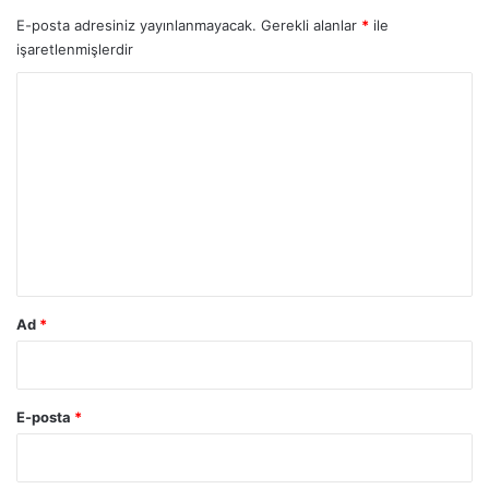
E-posta adresiniz yayınlanmayacak.
Gerekli alanlar
*
ile
işaretlenmişlerdir
Y
o
r
u
m
*
Ad
*
E-posta
*