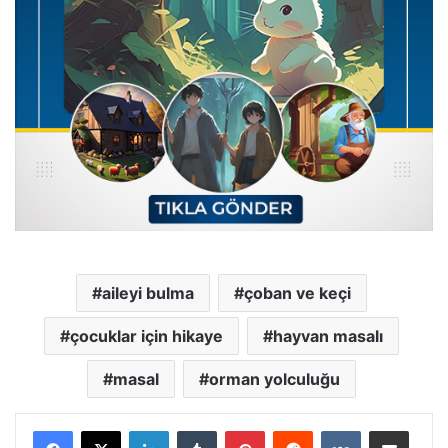
aileyi bulma
çoban ve keçi
çocuklar için hikaye
hayvan masalı
masal
orman yolculuğu
LinkedIn
Tumblr
Pinterest
Reddit
VKontakte
E-Posta ile paylaş