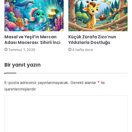
Masal ve Yeşil’in Mercan
Küçük Zürafa Zizo’nun
Adası Macerası: Sihirli İnci
Yıldızlarla Dostluğu
Temmuz 1, 2026
4 hafta önce
Bir yanıt yazın
E-posta adresiniz yayınlanmayacak.
Gerekli alanlar
*
ile
işaretlenmişlerdir
Y
o
r
u