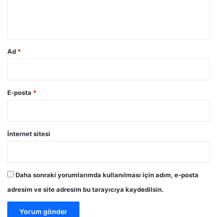
m
*
Ad
*
E-posta
*
İnternet sitesi
Daha sonraki yorumlarımda kullanılması için adım, e-posta
adresim ve site adresim bu tarayıcıya kaydedilsin.