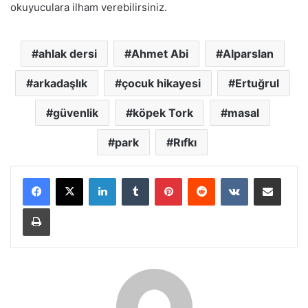
okuyuculara ilham verebilirsiniz.
ahlak dersi
Ahmet Abi
Alparslan
arkadaşlık
çocuk hikayesi
Ertuğrul
güvenlik
köpek Tork
masal
park
Rıfkı
LinkedIn
Tumblr
Pinterest
Reddit
VKontakte
E-Posta ile paylaş
Yazdır