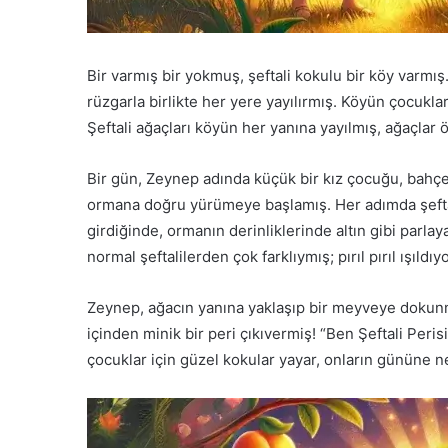
Bir varmış bir yokmuş, şeftali kokulu bir köy varmış.
rüzgarla birlikte her yere yayılırmış. Köyün çocukl
Şeftali ağaçları köyün her yanına yayılmış, ağaçlar 
Bir gün, Zeynep adında küçük bir kız çocuğu, bah
ormana doğru yürümeye başlamış. Her adımda şefta
girdiğinde, ormanın derinliklerinde altın gibi parla
normal şeftalilerden çok farklıymış; pırıl pırıl ışıld
Zeynep, ağacın yanına yaklaşıp bir meyveye dokunmu
içinden minik bir peri çıkıvermiş! “Ben Şeftali Peris
çocuklar için güzel kokular yayar, onların gününe ne