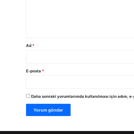
u
m
*
Ad
*
E-posta
*
Daha sonraki yorumlarımda kullanılması için adım, e-