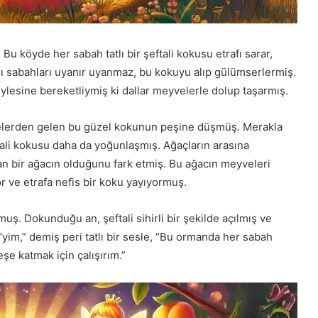
 Bu köyde her sabah tatlı bir şeftali kokusu etrafı sarar,
arı sabahları uyanır uyanmaz, bu kokuyu alıp gülümserlermiş.
öylesine bereketliymiş ki dallar meyvelerle dolup taşarmış.
çelerden gelen bu güzel kokunun peşine düşmüş. Merakla
li kokusu daha da yoğunlaşmış. Ağaçların arasına
yan bir ağacın olduğunu fark etmiş. Bu ağacın meyveleri
ıyor ve etrafa nefis bir koku yayıyormuş.
ş. Dokunduğu an, şeftali sihirli bir şekilde açılmış ve
i’yim,” demiş peri tatlı bir sesle, “Bu ormanda her sabah
şe katmak için çalışırım.”