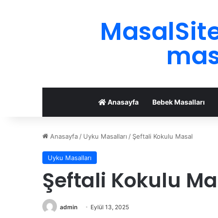
MasalSite
masa
Anasayfa
Bebek Masalları
Anasayfa
/
Uyku Masalları
/
Şeftali Kokulu Masal
Uyku Masalları
Şeftali Kokulu Ma
admin
Eylül 13, 2025