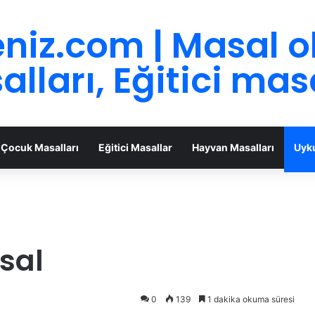
niz.com | Masal 
lları, Eğitici mas
Çocuk Masalları
Eğitici Masallar
Hayvan Masalları
Uyku
sal
0
139
1 dakika okuma süresi