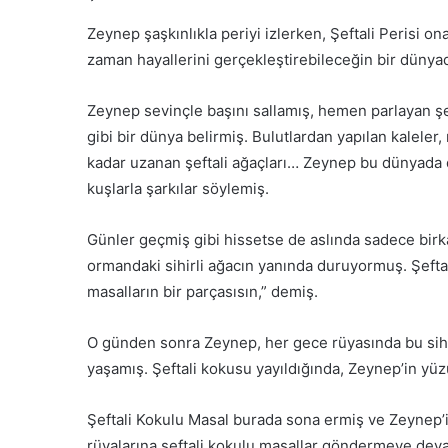
Zeynep şaşkınlıkla periyi izlerken, Şeftali Perisi ona
zaman hayallerini gerçekleştirebileceğin bir dünyad
Zeynep sevinçle başını sallamış, hemen parlayan şef
gibi bir dünya belirmiş. Bulutlardan yapılan kalele
kadar uzanan şeftali ağaçları… Zeynep bu dünyada d
kuşlarla şarkılar söylemiş.
Günler geçmiş gibi hissetse de aslında sadece birk
ormandaki sihirli ağacın yanında duruyormuş. Şeftal
masalların bir parçasısın,” demiş.
O günden sonra Zeynep, her gece rüyasında bu sihir
yaşamış. Şeftali kokusu yayıldığında, Zeynep’in yü
Şeftali Kokulu Masal burada sona ermiş ve Zeynep’i
rüyalarına şeftali kokulu masallar göndermeye dev