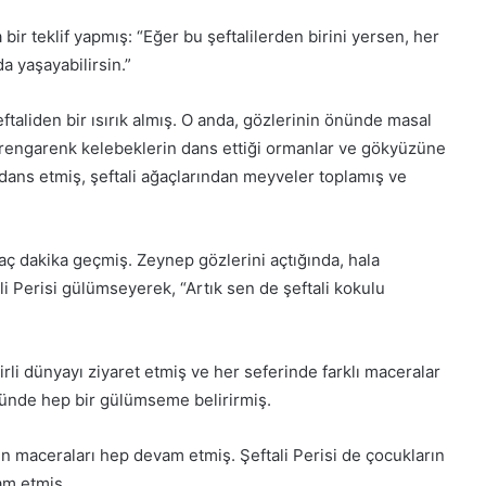
 bir teklif yapmış: “Eğer bu şeftalilerden birini yersen, her
a yaşayabilirsin.”
taliden bir ısırık almış. O anda, gözlerinin önünde masal
r, rengarenk kelebeklerin dans ettiği ormanlar ve gökyüzüne
ans etmiş, şeftali ağaçlarından meyveler toplamış ve
aç dakika geçmiş. Zeynep gözlerini açtığında, hala
i Perisi gülümseyerek, “Artık sen de şeftali kokulu
li dünyayı ziyaret etmiş ve her seferinde farklı maceralar
zünde hep bir gülümseme belirirmiş.
n maceraları hep devam etmiş. Şeftali Perisi de çocukların
am etmiş.