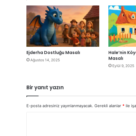
Ejderha Dostluğu Masalı
Hale’nin Kö
Masalı
Ağustos 14, 2025
Eylül 9, 2025
Bir yanıt yazın
E-posta adresiniz yayınlanmayacak.
Gerekli alanlar
*
ile iş
Y
o
r