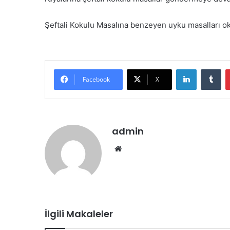
Şeftali Kokulu Masalına benzeyen uyku masalları oku
LinkedIn
Tu
Facebook
X
admin
Web
sitesi
İlgili Makaleler