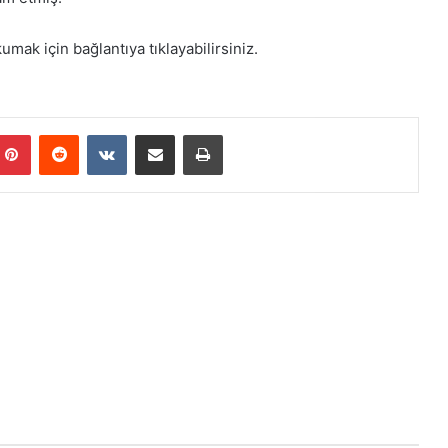
mak için bağlantıya tıklayabilirsiniz.
mblr
Pinterest
Reddit
VKontakte
E-Posta ile paylaş
Yazdır