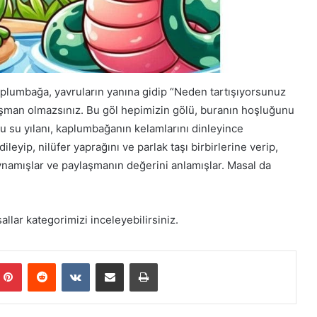
kaplumbağa, yavruların yanına gidip “Neden tartışıyorsunuz
pişman olmazsınız. Bu göl hepimizin gölü, buranın hoşluğunu
ru su yılanı, kaplumbağanın kelamlarını dinleyince
leyip, nilüfer yaprağını ve parlak taşı birbirlerine verip,
oynamışlar ve paylaşmanın değerini anlamışlar. Masal da
lar kategorimizi inceleyebilirsiniz.
mblr
Pinterest
Reddit
VKontakte
E-Posta ile paylaş
Yazdır