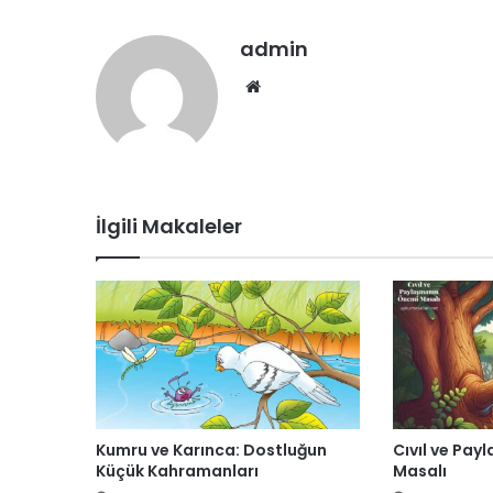
admin
Web
sitesi
İlgili Makaleler
Kumru ve Karınca: Dostluğun
Cıvıl ve Pay
Küçük Kahramanları
Masalı