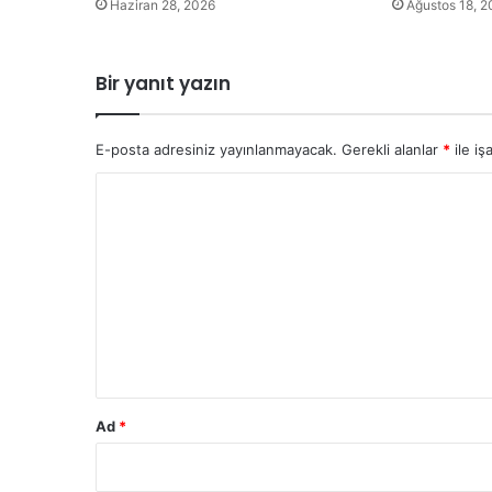
Haziran 28, 2026
Ağustos 18, 2
Bir yanıt yazın
E-posta adresiniz yayınlanmayacak.
Gerekli alanlar
*
ile iş
Y
o
r
u
m
*
Ad
*