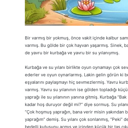
Bir varmış bir yokmuş, önce vakit içinde kalbur saman
varmış. Bu gölde bir çok hayvan yaşarmış. Sinek, 
de yavru bir kurbağa ve yavru bir su yılanıymış.
Kurbağa ve su yılanı birlikte oyun oynamayı çok seve
ederler ve oyun oynarlarmış. Lakin gelin görün ki bu
eşyalarını paylaşmayı hiç sevmezlermiş. Yavru kurb
varmış. Yavru su yılanının ise gölden topladığı küçü
yaprağı ile su yılanının yanına gitmiş. Kurbağa “Ba
kadar hoş duruyor değil mi?” diye sormuş. Su yılan
“Çok hoşmuş yaprağın, bana verir misin yakından b
yaprağım” demiş. Su yılanı çok sonlanmış, “Peki” 
bedelli kutusunu açmış ve içinden küçük bir taş çıkarm