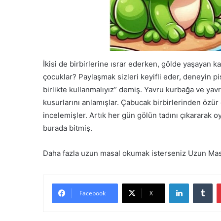
İkisi de birbirlerine ısrar ederken, gölde yaşayan 
çocuklar? Paylaşmak sizleri keyifli eder, deneyin 
birlikte kullanmalıyız” demiş. Yavru kurbağa ve yav
kusurlarını anlamışlar. Çabucak birbirlerinden özür di
incelemişler. Artık her gün gölün tadını çıkararak 
burada bitmiş.
Daha fazla uzun masal okumak isterseniz Uzun Masal
LinkedIn
Tu
Facebook
X