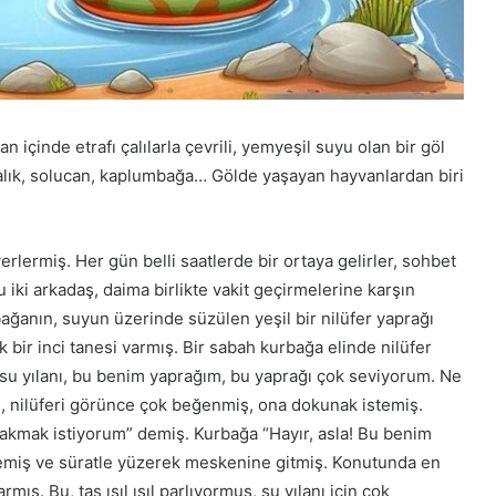
 içinde etrafı çalılarla çevrili, yemyeşil suyu olan bir göl
balık, solucan, kaplumbağa… Gölde yaşayan hayvanlardan biri
rlermiş. Her gün belli saatlerde bir ortaya gelirler, sohbet
 iki arkadaş, daima birlikte vakit geçirmelerine karşın
ağanın, suyun üzerinde süzülen yeşil bir nilüfer yaprağı
k bir inci tanesi varmış. Bir sabah kurbağa elinde nilüfer
k su yılanı, bu benim yaprağım, bu yaprağı çok seviyorum. Ne
ı, nilüferi görünce çok beğenmiş, ona dokunak istemiş.
akmak istiyorum” demiş. Kurbağa “Hayır, asla! Bu benim
demiş ve süratle yüzerek meskenine gitmiş. Konutunda en
ış. Bu, taş ışıl ışıl parlıyormuş, su yılanı için çok