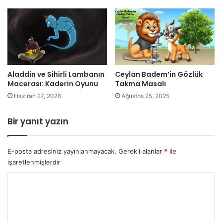
Aladdin ve Sihirli Lambanın
Ceylan Badem’in Gözlük
Macerası: Kaderin Oyunu
Takma Masalı
Haziran 27, 2026
Ağustos 25, 2025
Bir yanıt yazın
E-posta adresiniz yayınlanmayacak.
Gerekli alanlar
*
ile
işaretlenmişlerdir
Y
o
r