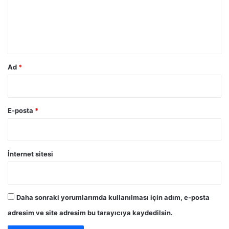
u
m
*
Ad
*
E-posta
*
İnternet sitesi
Daha sonraki yorumlarımda kullanılması için adım, e-posta
adresim ve site adresim bu tarayıcıya kaydedilsin.