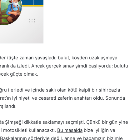
 Her itişte zaman yavaşladı; bulut, köyden uzaklaşmaya
anlıkla izledi. Ancak gerçek sınav şimdi başlıyordu: bulutu
cek güçte olmak.
u ilerledi ve içinde saklı olan kötü kalpli bir sihirbazla
at’ın iyi niyeti ve cesareti zaferin anahtarı oldu. Sonunda
şılandı.
da Şimşeği dikkatle saklamayı seçmişti. Çünkü bir gün yine
i motosikleti kullanacaktı.
Bu masalda
bize iyiliğin ve
 Başkalarının sözleriyle değil, anne ve babamızın bizimle