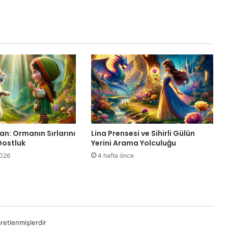
şan: Ormanın Sırlarını
Lina Prensesi ve Sihirli Gülün
Dostluk
Yerini Arama Yolculuğu
2026
4 hafta önce
aretlenmişlerdir