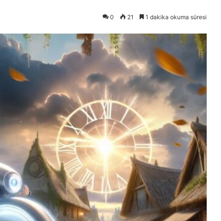
0
21
1 dakika okuma süresi