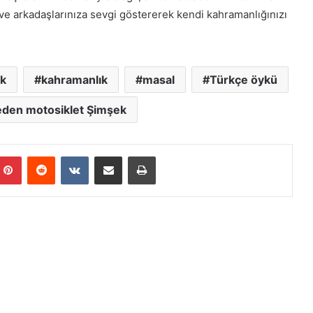
ve arkadaşlarınıza sevgi göstererek kendi kahramanlığınızı
ik
kahramanlık
masal
Türkçe öykü
eden motosiklet Şimşek
mblr
Pinterest
Reddit
VKontakte
E-Posta ile paylaş
Yazdır