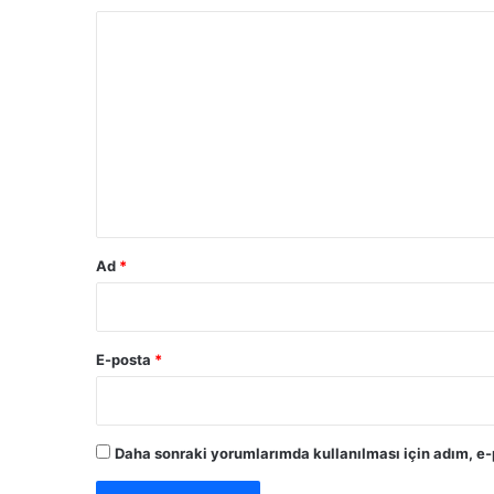
Y
o
r
u
m
*
Ad
*
E-posta
*
Daha sonraki yorumlarımda kullanılması için adım, e-