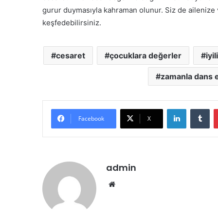
gurur duymasıyla kahraman olunur. Siz de ailenize 
keşfedebilirsiniz.
cesaret
çocuklara değerler
iyil
zamanla dans 
LinkedIn
Tu
Facebook
X
admin
Web
sitesi