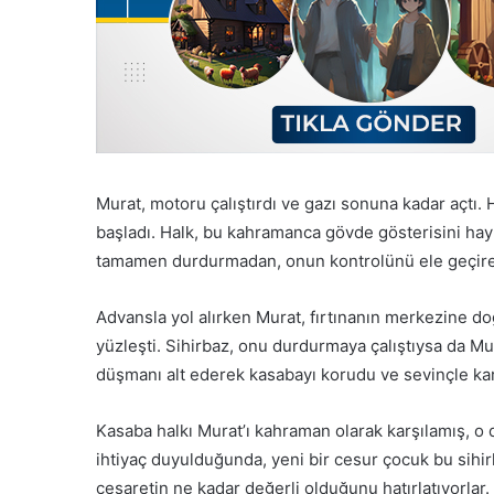
Murat, motoru çalıştırdı ve gazı sonuna kadar açtı.
başladı. Halk, bu kahramanca gövde gösterisini hayr
tamamen durdurmadan, onun kontrolünü ele geçire
Advansla yol alırken Murat, fırtınanın merkezine doğr
yüzleşti. Sihirbaz, onu durdurmaya çalıştıysa da Mur
düşmanı alt ederek kasabayı korudu ve sevinçle kar
Kasaba halkı Murat’ı kahraman olarak karşılamış, o 
ihtiyaç duyulduğunda, yeni bir cesur çocuk bu sihirl
cesaretin ne kadar değerli olduğunu hatırlatıyorlar.