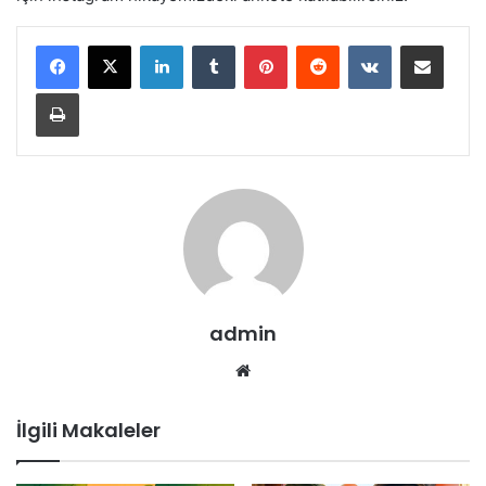
LinkedIn
Tumblr
Pinterest
Reddit
VKontakte
E-Posta ile paylaş
Yazdır
admin
Web
sitesi
İlgili Makaleler