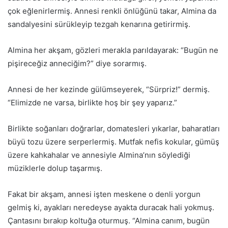
çok eğlenirlermiş. Annesi renkli önlüğünü takar, Almina da
sandalyesini sürükleyip tezgah kenarına getirirmiş.
Almina her akşam, gözleri merakla parıldayarak: “Bugün ne
pişireceğiz anneciğim?” diye sorarmış.
Annesi de her kezinde gülümseyerek, “Sürpriz!” dermiş.
“Elimizde ne varsa, birlikte hoş bir şey yaparız.”
Birlikte soğanları doğrarlar, domatesleri yıkarlar, baharatları
büyü tozu üzere serperlermiş. Mutfak nefis kokular, gümüş
üzere kahkahalar ve annesiyle Almina’nın söylediği
müziklerle dolup taşarmış.
Fakat bir akşam, annesi işten meskene o denli yorgun
gelmiş ki, ayakları neredeyse ayakta duracak hali yokmuş.
Çantasını bırakıp koltuğa oturmuş. “Almina canım, bugün