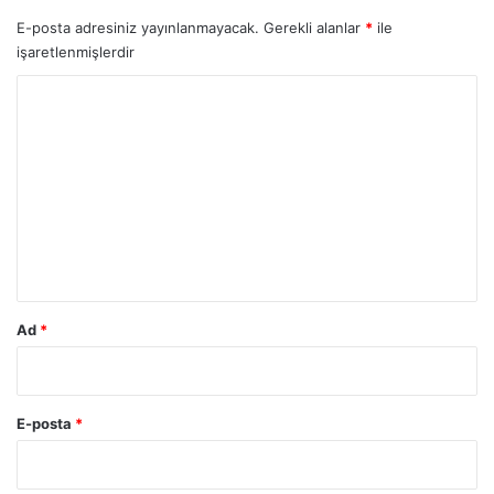
E-posta adresiniz yayınlanmayacak.
Gerekli alanlar
*
ile
işaretlenmişlerdir
Y
o
r
u
m
*
Ad
*
E-posta
*