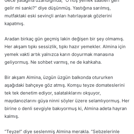
Gece yatağına uzandığında, “O hoş yemek saatleri geri
gelir mi sanki?” diye düşünmüş. Yastığına sarılmış,
mutfaktaki eski sevinçli anları hatırlayarak gözlerini
kapatmış.
Aradan birkaç gün geçmiş lakin değişen bir şey olmamış.
Her akşam tıpkı sessizlik, tıpkı hazır yemekler. Almina için
yemek vakti artık yalnızca karın doyurmak manasına
geliyormuş. Ne sohbet varmış, ne de kahkaha.
Bir akşam Almina, üzgün üzgün balkonda otururken
aşağıdaki bahçeye göz atmış. Komşu teyze domateslerini
tek tek denetim ediyor, salatalıklarını okşuyor,
maydanozlarını güya ninni söyler üzere selamlıyormuş. Her
birine o denli sevgiyle bakıyormuş ki, Almina adeta hayran
kalmış.
“Teyze!” diye seslenmiş Almina merakla. “Sebzelerinle