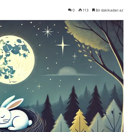
0
113
Bir dakikadan az