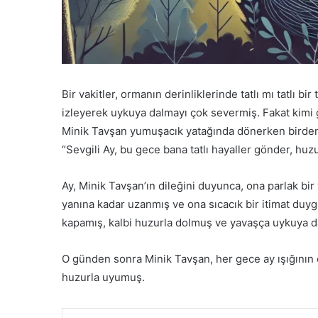
Bir vakitler, ormanın derinliklerinde tatlı mı tatlı bi
izleyerek uykuya dalmayı çok severmiş. Fakat kimi 
Minik Tavşan yumuşacık yatağında dönerken birden 
“Sevgili Ay, bu gece bana tatlı hayaller gönder, huz
Ay, Minik Tavşan’ın dileğini duyunca, ona parlak bir 
yanına kadar uzanmış ve ona sıcacık bir itimat duygu
kapamış, kalbi huzurla dolmuş ve yavaşça uykuya d
O günden sonra Minik Tavşan, her gece ay ışığının 
huzurla uyumuş.