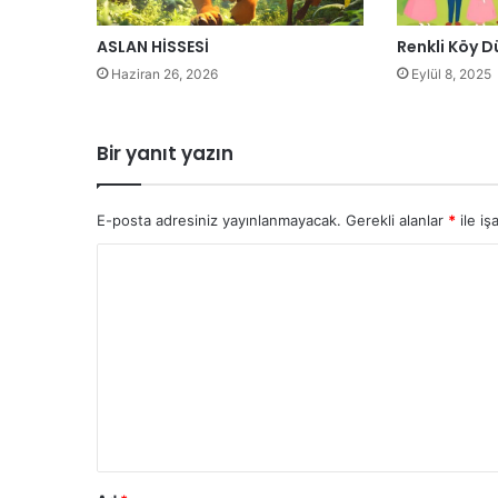
ASLAN HİSSESİ
Renkli Köy 
Haziran 26, 2026
Eylül 8, 2025
Bir yanıt yazın
E-posta adresiniz yayınlanmayacak.
Gerekli alanlar
*
ile iş
Y
o
r
u
m
*