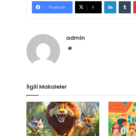
LinkedIn
Tu
Facebook
X
admin
Web
sitesi
İlgili Makaleler