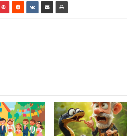
mblr
Pinterest
Reddit
VKontakte
E-Posta ile paylaş
Yazdır