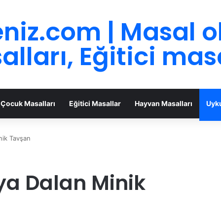
niz.com | Masal 
lları, Eğitici mas
Çocuk Masalları
Eğitici Masallar
Hayvan Masalları
Uyku
nik Tavşan
ya Dalan Minik