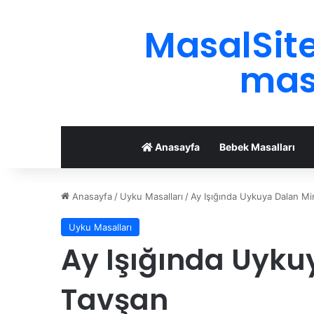
MasalSite
masa
Anasayfa
Bebek Masalları
Anasayfa
/
Uyku Masalları
/
Ay Işığında Uykuya Dalan Mi
Uyku Masalları
Ay Işığında Uyku
Tavşan