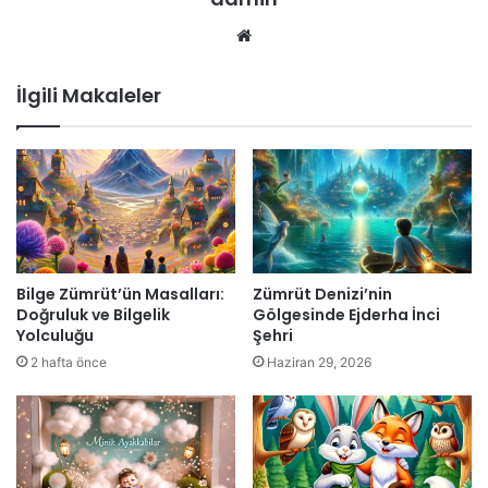
Web
sitesi
İlgili Makaleler
Bilge Zümrüt’ün Masalları:
Zümrüt Denizi’nin
Doğruluk ve Bilgelik
Gölgesinde Ejderha İnci
Yolculuğu
Şehri
2 hafta önce
Haziran 29, 2026