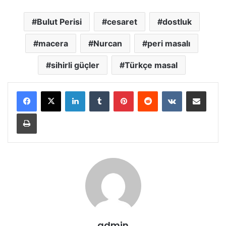
Bulut Perisi
cesaret
dostluk
macera
Nurcan
peri masalı
sihirli güçler
Türkçe masal
LinkedIn
Tumblr
Pinterest
Reddit
VKontakte
E-Posta ile paylaş
Yazdır
admin