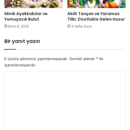
Minik Ayakkabılar ve
Akıllı Tavşan ve Yaramaz
Yumuşacık Bulut
Tilki: Dostlukla Gelen Huzur
Ekim 6, 2025
3 hafta önce
Bir yanıt yazın
E-posta adresiniz yayınlanmayacak.
Gerekli alanlar
*
ile
işaretlenmişlerdir
Y
o
r
u
m
*