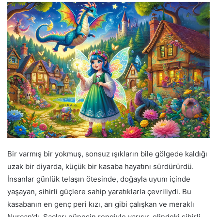
Bir varmış bir yokmuş, sonsuz ışıkların bile gölgede kaldığı
uzak bir diyarda, küçük bir kasaba hayatını sürdürürdü.
İnsanlar günlük telaşın ötesinde, doğayla uyum içinde
yaşayan, sihirli güçlere sahip yaratıklarla çevriliydi. Bu
kasabanın en genç peri kızı, arı gibi çalışkan ve meraklı
Nurcan’dı. Saçları güneşin rengiyle yarışır, elindeki sihirli