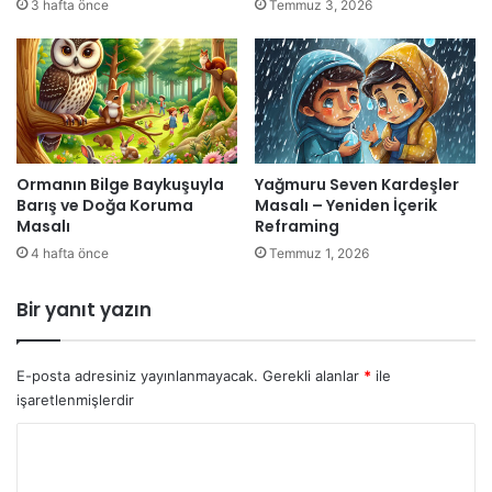
3 hafta önce
Temmuz 3, 2026
Ormanın Bilge Baykuşuyla
Yağmuru Seven Kardeşler
Barış ve Doğa Koruma
Masalı – Yeniden İçerik
Masalı
Reframing
4 hafta önce
Temmuz 1, 2026
Bir yanıt yazın
E-posta adresiniz yayınlanmayacak.
Gerekli alanlar
*
ile
işaretlenmişlerdir
Y
o