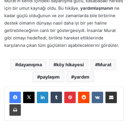
Murat’ın kendi içindeki dayanışma gücü, kasabadaki herkes
için bir umut kaynağı oldu. Bu hikâye,
yardımlaşmanın
ne
kadar güçlü olduğunun ve zor zamanlarda bile birbirine
destek olmanın dünyayı nasıl daha iyi bir yer haline
getirebileceğinin canlı bir göstergesiydi. İnsanlar Murat
gibi olmayı hedefledi; birlikte hareket ettiklerinde
karşılarına çıkan tüm güçlükleri aşabileceklerini gördüler.
dayanışma
köy hikayesi
Murat
paylaşım
yardım
LinkedIn
Tumblr
Pinterest
Reddit
VKontakte
E-Posta ile paylaş
Yazdır