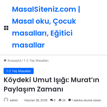
MasalSiteniz.com |
Masal oku, Çocuk
Menü
masalları, Eğitici
masallar
Anasayfa
/
1-2 Yaş Masalları
1-2 Yaş Masalları
Köydeki Umut Işığı: Murat’ın
Paylaşım Zamanı
admin
Haziran 28, 2026
0
24
1 dakika okuma süresi