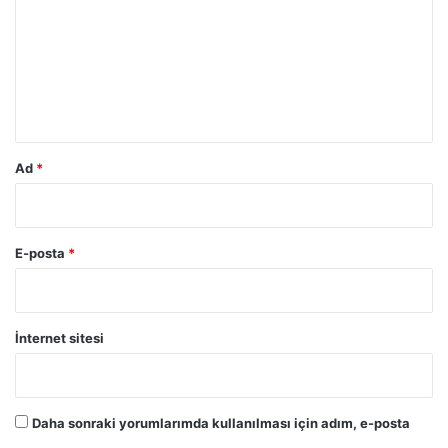
r
u
m
*
Ad
*
E-posta
*
İnternet sitesi
Daha sonraki yorumlarımda kullanılması için adım, e-posta