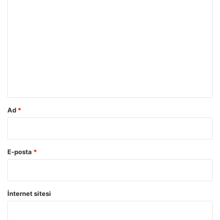
Y
o
r
u
m
*
Ad
*
E-posta
*
İnternet sitesi