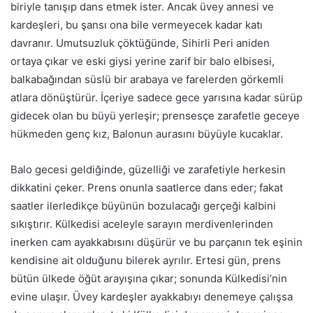
biriyle tanışıp dans etmek ister. Ancak üvey annesi ve
kardeşleri, bu şansı ona bile vermeyecek kadar katı
davranır. Umutsuzluk çöktüğünde, Sihirli Peri aniden
ortaya çıkar ve eski giysi yerine zarif bir balo elbisesi,
balkabağından süslü bir arabaya ve farelerden görkemli
atlara dönüştürür. İçeriye sadece gece yarısına kadar sürüp
gidecek olan bu büyü yerleşir; prensesçe zarafetle geceye
hükmeden genç kız, Balonun aurasını büyüyle kucaklar.
Balo gecesi geldiğinde, güzelliği ve zarafetiyle herkesin
dikkatini çeker. Prens onunla saatlerce dans eder; fakat
saatler ilerledikçe büyünün bozulacağı gerçeği kalbini
sıkıştırır. Külkedisi aceleyle sarayın merdivenlerinden
inerken cam ayakkabısını düşürür ve bu parçanın tek eşinin
kendisine ait olduğunu bilerek ayrılır. Ertesi gün, prens
bütün ülkede öğüt arayışına çıkar; sonunda Külkedisi’nin
evine ulaşır. Üvey kardeşler ayakkabıyı denemeye çalışsa