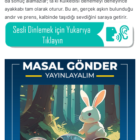
da sonuç alamazlar; ta ki Külkedisi denemeyi deneyince
ayakkabı tam olarak oturur. Bu an, gerçek aşkın bulunduğu
andır ve prens, kalbinde taşıdığı sevdiğini saraya getirir.