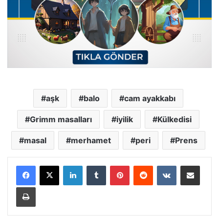
aşk
balo
cam ayakkabı
Grimm masalları
iyilik
Külkedisi
masal
merhamet
peri
Prens
LinkedIn
Tumblr
Pinterest
Reddit
VKontakte
E-Posta ile paylaş
Yazdır