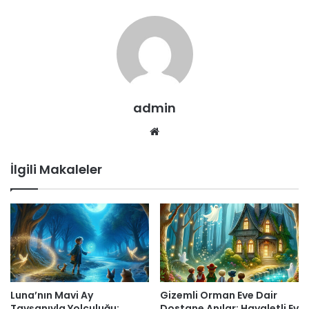
admin
Web
sitesi
İlgili Makaleler
Luna’nın Mavi Ay
Gizemli Orman Eve Dair
Tavşanıyla Yolculuğu:
Dostane Anılar: Hayaletli Ev