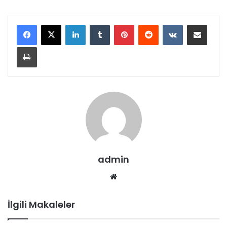
LinkedIn
Tumblr
Pinterest
Reddit
VKontakte
E-Posta ile paylaş
Yazdır
admin
Web
sitesi
İlgili Makaleler