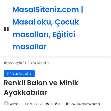
MasalSiteniz.com |
Masal oku, Çocuk
Menü
masalları, Eğitici
masallar
Anasayfa
/
1-2 Yaş Masalları
1-2 Yaş Masalları
Renkli Balon ve Minik
Ayakkabılar
admin
Ekim 5, 2025
0
115
1 dakika okuma süresi