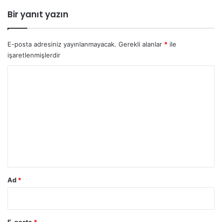
Bir yanıt yazın
E-posta adresiniz yayınlanmayacak.
Gerekli alanlar
*
ile
işaretlenmişlerdir
Y
o
r
u
m
*
Ad
*
E-posta
*