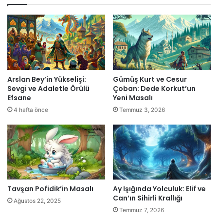
Arslan Bey’in Yükselişi:
Gümüş Kurt ve Cesur
Sevgi ve Adaletle Örülü
Çoban: Dede Korkut’un
Efsane
Yeni Masalı
4 hafta önce
Temmuz 3, 2026
Tavşan Pofidik’in Masalı
Ay Işığında Yolculuk: Elif ve
Can’ın Sihirli Krallığı
Ağustos 22, 2025
Temmuz 7, 2026