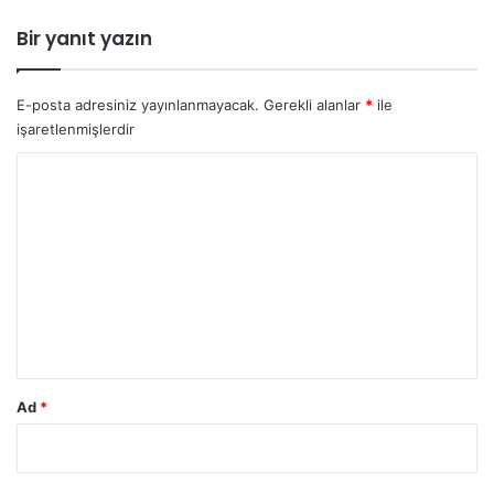
Bir yanıt yazın
E-posta adresiniz yayınlanmayacak.
Gerekli alanlar
*
ile
işaretlenmişlerdir
Y
o
r
u
m
*
Ad
*