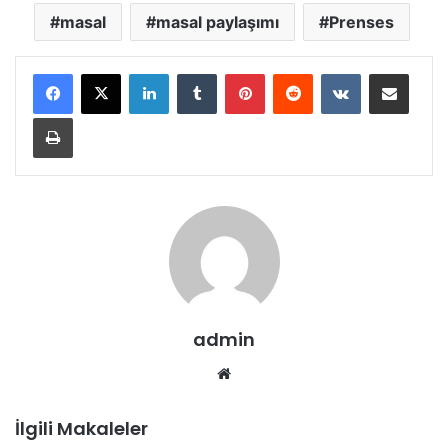
masal
masal paylaşımı
Prenses
LinkedIn
Tumblr
Pinterest
Reddit
VKontakte
E-Posta ile paylaş
Yazdır
admin
Web
sitesi
İlgili Makaleler