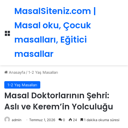
MasalSiteniz.com |
Masal oku, Çocuk
Menü
masalları, Eğitici
masallar
Anasayfa
/
1-2 Yaş Masalları
1-2 Yaş Masalları
Masal Doktorlarının Şehri:
Aslı ve Kerem’in Yolculuğu
admin
Temmuz 1, 2026
0
24
1 dakika okuma süresi