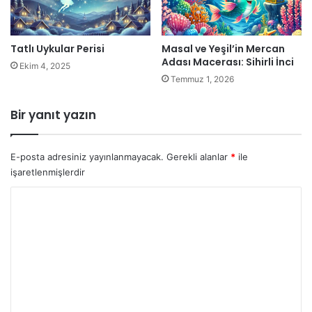
Tatlı Uykular Perisi
Masal ve Yeşil’in Mercan
Adası Macerası: Sihirli İnci
Ekim 4, 2025
Temmuz 1, 2026
Bir yanıt yazın
E-posta adresiniz yayınlanmayacak.
Gerekli alanlar
*
ile
işaretlenmişlerdir
Y
o
r
u
m
*