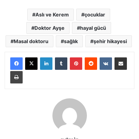
Aslı ve Kerem
çocuklar
Doktor Ayşe
hayal gücü
Masal doktoru
sağlık
şehir hikayesi
LinkedIn
Tumblr
Pinterest
Reddit
VKontakte
E-Posta ile paylaş
Yazdır