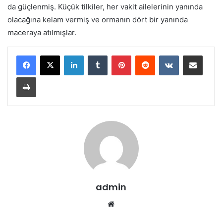
da güçlenmiş. Küçük tilkiler, her vakit ailelerinin yanında
olacağına kelam vermiş ve ormanın dört bir yanında
maceraya atılmışlar.
LinkedIn
Tumblr
Pinterest
Reddit
VKontakte
E-Posta ile paylaş
Yazdır
admin
Web
sitesi