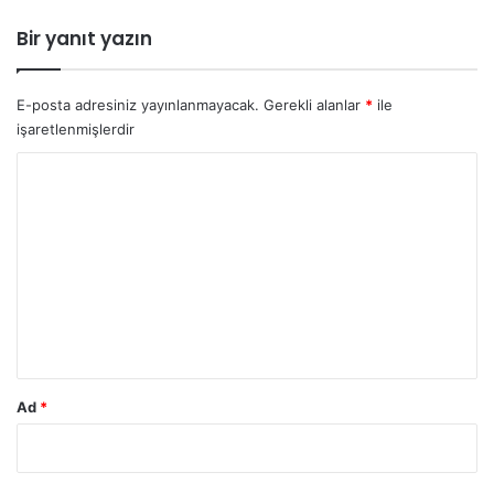
Bir yanıt yazın
E-posta adresiniz yayınlanmayacak.
Gerekli alanlar
*
ile
işaretlenmişlerdir
Y
o
r
u
m
*
Ad
*