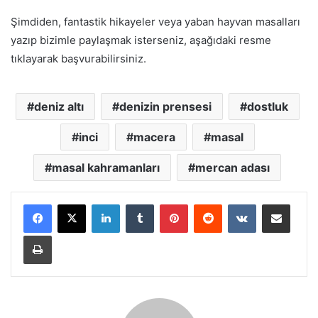
Şimdiden, fantastik hikayeler veya yaban hayvan masalları
yazıp bizimle paylaşmak isterseniz, aşağıdaki resme
tıklayarak başvurabilirsiniz.
deniz altı
denizin prensesi
dostluk
inci
macera
masal
masal kahramanları
mercan adası
LinkedIn
Tumblr
Pinterest
Reddit
VKontakte
E-Posta ile paylaş
Yazdır