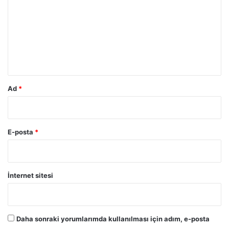
r
u
m
*
Ad
*
E-posta
*
İnternet sitesi
Daha sonraki yorumlarımda kullanılması için adım, e-posta