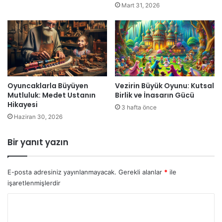
Mart 31, 2026
Oyuncaklarla Büyüyen
Vezirin Büyük Oyunu: Kutsal
Mutluluk: Medet Ustanın
Birlik ve İnasarın Gücü
Hikayesi
3 hafta önce
Haziran 30, 2026
Bir yanıt yazın
E-posta adresiniz yayınlanmayacak.
Gerekli alanlar
*
ile
işaretlenmişlerdir
Y
o