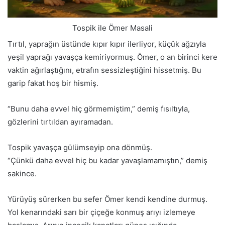
Tospik ile Ömer Masali
Tırtıl, yaprağın üstünde kıpır kıpır ilerliyor, küçük ağzıyla
yeşil yaprağı yavaşça kemiriyormuş. Ömer, o an birinci kere
vaktin ağırlaştığını, etrafın sessizleştiğini hissetmiş. Bu
garip fakat hoş bir hismiş.
“Bunu daha evvel hiç görmemiştim,” demiş fısıltıyla,
gözlerini tırtıldan ayıramadan.
Tospik yavaşça gülümseyip ona dönmüş.
“Çünkü daha evvel hiç bu kadar yavaşlamamıştın,” demiş
sakince.
Yürüyüş sürerken bu sefer Ömer kendi kendine durmuş.
Yol kenarındaki sarı bir çiçeğe konmuş arıyı izlemeye