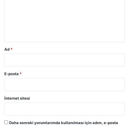
r
u
m
*
Ad
*
E-posta
*
İnternet sitesi
Daha sonraki yorumlarımda kullanılması için adım, e-posta