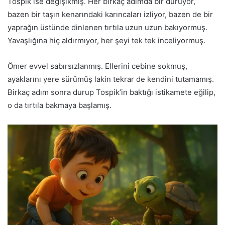
Tospik ise değişikmiş. Her birkaç adımda bir duruyor,
bazen bir taşın kenarındaki karıncaları izliyor, bazen de bir
yaprağın üstünde dinlenen tırtıla uzun uzun bakıyormuş.
Yavaşlığına hiç aldırmıyor, her şeyi tek tek inceliyormuş.
Ömer evvel sabırsızlanmış. Ellerini cebine sokmuş,
ayaklarını yere sürümüş lakin tekrar de kendini tutamamış.
Birkaç adım sonra durup Tospik’in baktığı istikamete eğilip,
o da tırtıla bakmaya başlamış.