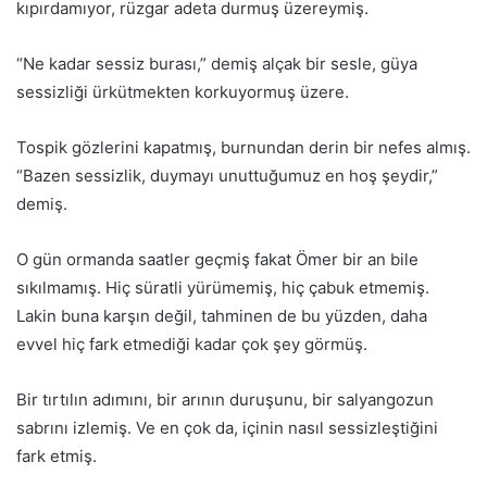
kıpırdamıyor, rüzgar adeta durmuş üzereymiş.
“Ne kadar sessiz burası,” demiş alçak bir sesle, güya
sessizliği ürkütmekten korkuyormuş üzere.
Tospik gözlerini kapatmış, burnundan derin bir nefes almış.
“Bazen sessizlik, duymayı unuttuğumuz en hoş şeydir,”
demiş.
O gün ormanda saatler geçmiş fakat Ömer bir an bile
sıkılmamış. Hiç süratli yürümemiş, hiç çabuk etmemiş.
Lakin buna karşın değil, tahminen de bu yüzden, daha
evvel hiç fark etmediği kadar çok şey görmüş.
Bir tırtılın adımını, bir arının duruşunu, bir salyangozun
sabrını izlemiş. Ve en çok da, içinin nasıl sessizleştiğini
fark etmiş.