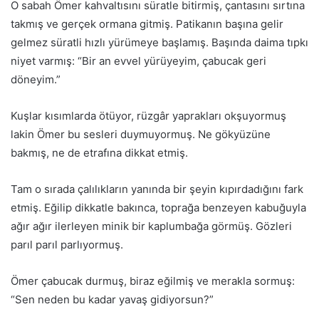
O sabah Ömer kahvaltısını süratle bitirmiş, çantasını sırtına
takmış ve gerçek ormana gitmiş. Patikanın başına gelir
gelmez süratli hızlı yürümeye başlamış. Başında daima tıpkı
niyet varmış: “Bir an evvel yürüyeyim, çabucak geri
döneyim.”
Kuşlar kısımlarda ötüyor, rüzgâr yaprakları okşuyormuş
lakin Ömer bu sesleri duymuyormuş. Ne gökyüzüne
bakmış, ne de etrafına dikkat etmiş.
Tam o sırada çalılıkların yanında bir şeyin kıpırdadığını fark
etmiş. Eğilip dikkatle bakınca, toprağa benzeyen kabuğuyla
ağır ağır ilerleyen minik bir kaplumbağa görmüş. Gözleri
parıl parıl parlıyormuş.
Ömer çabucak durmuş, biraz eğilmiş ve merakla sormuş:
“Sen neden bu kadar yavaş gidiyorsun?”