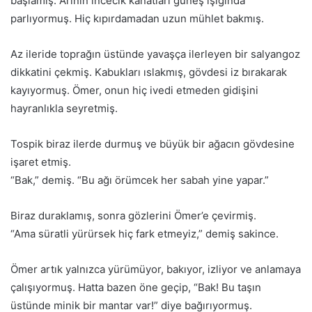
başlamış. Arının incecik kanatları güneş ışığında
parlıyormuş. Hiç kıpırdamadan uzun mühlet bakmış.
Az ileride toprağın üstünde yavaşça ilerleyen bir salyangoz
dikkatini çekmiş. Kabukları ıslakmış, gövdesi iz bırakarak
kayıyormuş. Ömer, onun hiç ivedi etmeden gidişini
hayranlıkla seyretmiş.
Tospik biraz ilerde durmuş ve büyük bir ağacın gövdesine
işaret etmiş.
“Bak,” demiş. “Bu ağı örümcek her sabah yine yapar.”
Biraz duraklamış, sonra gözlerini Ömer’e çevirmiş.
“Ama süratli yürürsek hiç fark etmeyiz,” demiş sakince.
Ömer artık yalnızca yürümüyor, bakıyor, izliyor ve anlamaya
çalışıyormuş. Hatta bazen öne geçip, “Bak! Bu taşın
üstünde minik bir mantar var!” diye bağırıyormuş.