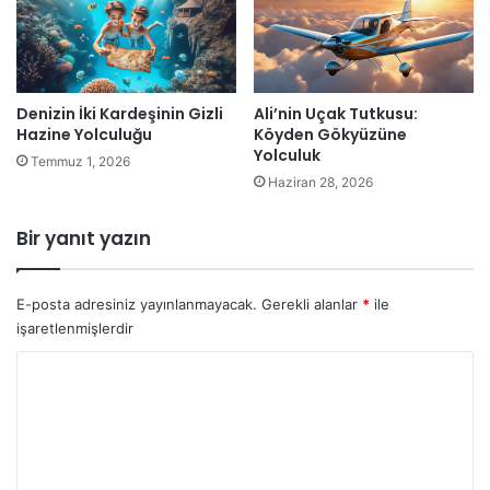
Denizin İki Kardeşinin Gizli
Ali’nin Uçak Tutkusu:
Hazine Yolculuğu
Köyden Gökyüzüne
Yolculuk
Temmuz 1, 2026
Haziran 28, 2026
Bir yanıt yazın
E-posta adresiniz yayınlanmayacak.
Gerekli alanlar
*
ile
işaretlenmişlerdir
Y
o
r
u