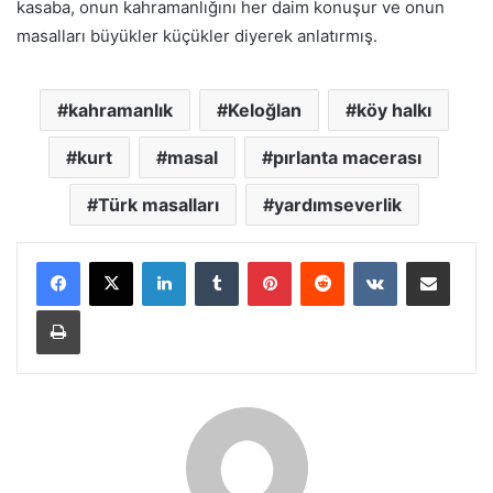
kasaba, onun kahramanlığını her daim konuşur ve onun
masalları büyükler küçükler diyerek anlatırmış.
kahramanlık
Keloğlan
köy halkı
kurt
masal
pırlanta macerası
Türk masalları
yardımseverlik
LinkedIn
Tumblr
Pinterest
Reddit
VKontakte
E-Posta ile paylaş
Yazdır