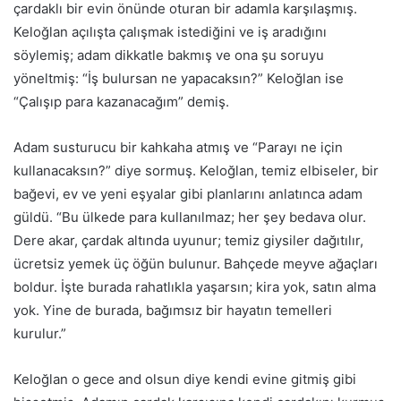
çardaklı bir evin önünde oturan bir adamla karşılaşmış.
Keloğlan açılışta çalışmak istediğini ve iş aradığını
söylemiş; adam dikkatle bakmış ve ona şu soruyu
yöneltmiş: “İş bulursan ne yapacaksın?” Keloğlan ise
“Çalışıp para kazanacağım” demiş.
Adam susturucu bir kahkaha atmış ve “Parayı ne için
kullanacaksın?” diye sormuş. Keloğlan, temiz elbiseler, bir
bağevi, ev ve yeni eşyalar gibi planlarını anlatınca adam
güldü. “Bu ülkede para kullanılmaz; her şey bedava olur.
Dere akar, çardak altında uyunur; temiz giysiler dağıtılır,
ücretsiz yemek üç öğün bulunur. Bahçede meyve ağaçları
boldur. İşte burada rahatlıkla yaşarsın; kira yok, satın alma
yok. Yine de burada, bağımsız bir hayatın temelleri
kurulur.”
Keloğlan o gece and olsun diye kendi evine gitmiş gibi