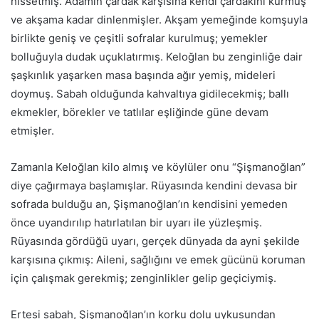
hissetmiş. Adamın çardak karşısına kendi çardakını kurmuş
ve akşama kadar dinlenmişler. Akşam yemeğinde komşuyla
birlikte geniş ve çeşitli sofralar kurulmuş; yemekler
bolluğuyla dudak uçuklatırmış. Keloğlan bu zenginliğe dair
şaşkınlık yaşarken masa başında ağır yemiş, mideleri
doymuş. Sabah olduğunda kahvaltıya gidilecekmiş; ballı
ekmekler, börekler ve tatlılar eşliğinde güne devam
etmişler.
Zamanla Keloğlan kilo almış ve köylüler onu “Şişmanoğlan”
diye çağırmaya başlamışlar. Rüyasında kendini devasa bir
sofrada bulduğu an, Şişmanoğlan’ın kendisini yemeden
önce uyandırılıp hatırlatılan bir uyarı ile yüzleşmiş.
Rüyasında gördüğü uyarı, gerçek dünyada da ayni şekilde
karşısına çıkmış: Aileni, sağlığını ve emek gücünü koruman
için çalışmak gerekmiş; zenginlikler gelip geçiciymiş.
Ertesi sabah, Şişmanoğlan’ın korku dolu uykusundan