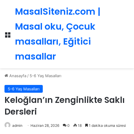
MasalSiteniz.com |
Masal oku, Çocuk
Menü
masalları, Eğitici
masallar
Anasayfa
/
5-6 Yaş Masalları
5-6 Yaş Masalları
Keloğlan’ın Zenginlikte Saklı
Dersleri
admin
Haziran 28, 2026
0
18
1 dakika okuma süresi