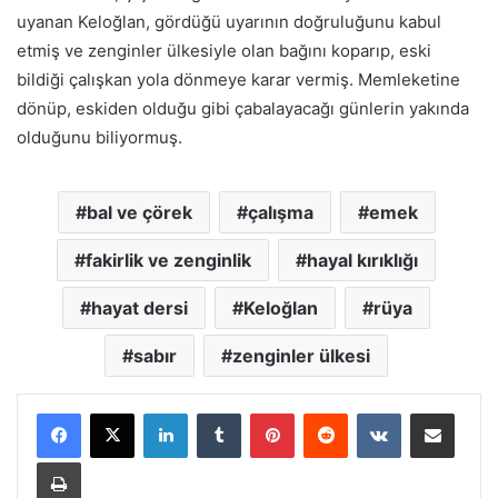
uyanan Keloğlan, gördüğü uyarının doğruluğunu kabul
etmiş ve zenginler ülkesiyle olan bağını koparıp, eski
bildiği çalışkan yola dönmeye karar vermiş. Memleketine
dönüp, eskiden olduğu gibi çabalayacağı günlerin yakında
olduğunu biliyormuş.
bal ve çörek
çalışma
emek
fakirlik ve zenginlik
hayal kırıklığı
hayat dersi
Keloğlan
rüya
sabır
zenginler ülkesi
LinkedIn
Tumblr
Pinterest
Reddit
VKontakte
E-Posta ile paylaş
Yazdır