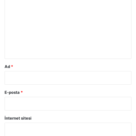
Y
o
r
u
m
*
Ad
*
E-posta
*
İnternet sitesi